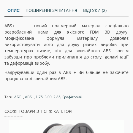
ПОШИРЕННІ ЗАПИТАННЯ
ВІДГУКИ (2)
ОПИС
ABS+
новий полімерний матеріал спеціально
—
розроблений нами для якісного FDM 3D друку.
Модифікована формула матеріалу дозволяє
використовувати його для друку різних виробів при
температурах нижче, ніж для звичайного ABS, зовсім
забувши про проблеми прилипання до столу, деламінації
та деформації виробу.
Надрукувавши один раз з АBS + Ви більше не захочете
працювати зі звичайним АBS.
Теги:
АБС+
,
ABS+
,
1.75
,
3.00
,
2.85
,
Графітовий
СХОЖІ ТОВАРИ З ТІЄЇ Ж КАТЕГОРІЇ