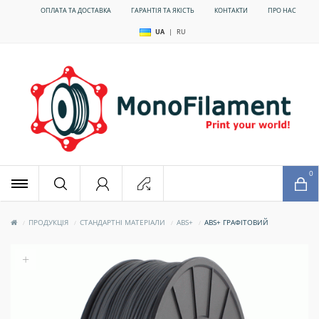
ОПЛАТА ТА ДОСТАВКА
ГАРАНТІЯ ТА ЯКІСТЬ
КОНТАКТИ
ПРО НАС
UA
|
RU
x
0
ПРОДУКЦІЯ
СТАНДАРТНІ МАТЕРІАЛИ
ABS+
ABS+ ГРАФІТОВИЙ
+