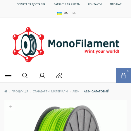
ОПЛАТА ТА ДОСТАВКА
ГАРАНТІЯ ТА ЯКІСТЬ
КОНТАКТИ
ПРО НАС
UA
|
RU
x
0
ПРОДУКЦІЯ
СТАНДАРТНІ МАТЕРІАЛИ
ABS+
ABS+ САЛАТОВИЙ
+