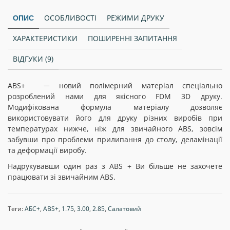
ОСОБЛИВОСТІ
РЕЖИМИ ДРУКУ
ОПИС
ХАРАКТЕРИСТИКИ
ПОШИРЕННІ ЗАПИТАННЯ
ВІДГУКИ (9)
ABS+
новий полімерний матеріал спеціально
—
розроблений нами для якісного FDM 3D друку.
Модифікована формула матеріалу дозволяє
використовувати його для друку різних виробів при
температурах нижче, ніж для звичайного ABS, зовсім
забувши про проблеми прилипання до столу, деламінації
та деформації виробу.
Надрукувавши один раз з АBS + Ви більше не захочете
працювати зі звичайним АBS.
Теги:
АБС+
,
ABS+
,
1.75
,
3.00
,
2.85
,
Салатовий