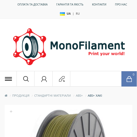
ОПЛАТА ТА ДОСТАВКА
ГАРАНТІЯ ТА ЯКІСТЬ
КОНТАКТИ
ПРО НАС
UA
|
RU
x
0
ПРОДУКЦІЯ
СТАНДАРТНІ МАТЕРІАЛИ
ABS+
ABS+ ХАКІ
+