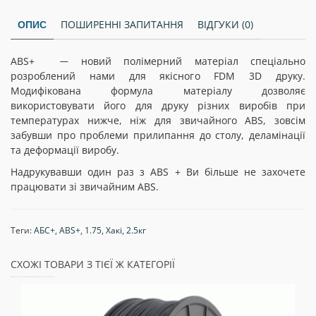
ПОШИРЕННІ ЗАПИТАННЯ
ВІДГУКИ (0)
ОПИС
ABS+
новий полімерний матеріал спеціально
—
розроблений нами для якісного FDM 3D друку.
Модифікована формула матеріалу дозволяє
використовувати його для друку різних виробів при
температурах нижче, ніж для звичайного ABS, зовсім
забувши про проблеми прилипання до столу, деламінації
та деформації виробу.
Надрукувавши один раз з АBS + Ви більше не захочете
працювати зі звичайним АBS.
Теги:
АБС+
,
ABS+
,
1.75
,
Хакі
,
2.5кг
СХОЖІ ТОВАРИ З ТІЄЇ Ж КАТЕГОРІЇ