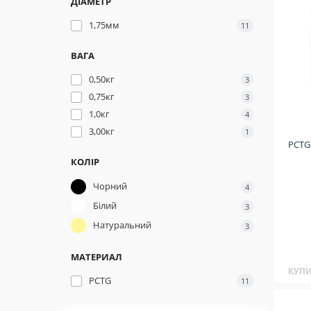
ДІАМЕТР
1,75мм
11
ВАГА
0,50кг
3
0,75кг
3
1,0кг
4
3,00кг
1
PCTG
КОЛІР
Чорний
4
Білий
3
Натуральний
3
МАТЕРИАЛ
КУП
PCTG
11