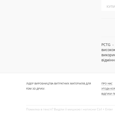
КУП
PCTG -
високо
викорис
відмінн
ЛІДЕР ВИРОБНИЦТВА ВИТРАТНИХ МАТЕРІАЛІВ ДЛЯ
ПРО НАС
FDM 3D ДРУКУ.
УГОДА КО
ВІДГУКИ 
Помилка в тексті? Виділи її мишкою і натисни Ctrl + Enter