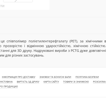
ИТИ
 це співполімер поліетилентерефталату (PET), за хімічними 
ю прозорістю і відмінною ударостійкістю, хімічною стійкіст
танні для 3D друку. Надруковані вироби з PCTG дуже довговічні
им для різних застосувань.
ІНФОРМАЦІЯ ПРО ДОСТАВКУ
ЗНИЖКИ ТА БОНУСНІ БАЛИ
ПОЛІТИКА БЕЗПЕКИ
РИСТУВАЧА
ВАРТІСТЬ 3Д ДРУКУ
КАРТА САЙТУ
ТОВАРИ ЗІ ЗНИЖКОЮ
РОЗСИЛКА
ПРО ПРОДУКЦІЮ