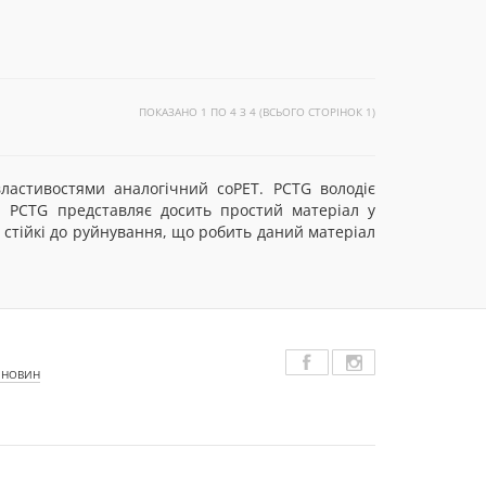
ПОКАЗАНО 1 ПО 4 З 4 (ВСЬОГО СТОРІНОК 1)
властивостями аналогічний coPET. PCTG володіє
ю. PCTG представляє досить простий матеріал у
 стійкі до руйнування, що робить даний матеріал
 НОВИН