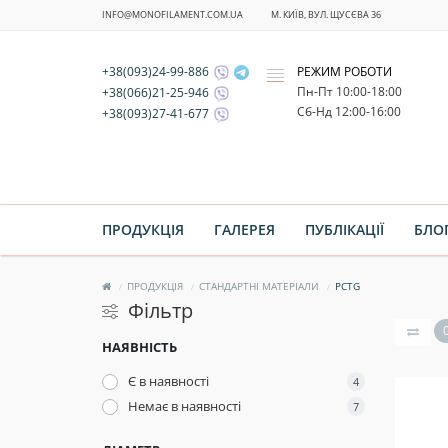
INFO@MONOFILAMENT.COM.UA
М. КИЇВ, ВУЛ. ЩУСЄВА 36
+38(093)24-99-886
РЕЖИМ РОБОТИ
x
Пн-Пт 10:00-18:00
+38(066)21-25-946
Cб-Нд 12:00-16:00
+38(093)27-41-677
ПРОДУКЦІЯ
ГАЛЕРЕЯ
ПУБЛІКАЦІЇ
БЛО
ПРОДУКЦІЯ
СТАНДАРТНІ МАТЕРІАЛИ
PCTG
Фільтр
НАЯВНІСТЬ
Є в наявності
4
Немає в наявності
7