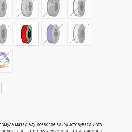
ормула матеріалу дозволяє використовувати його
рилипання до столу, деламінації та деформації