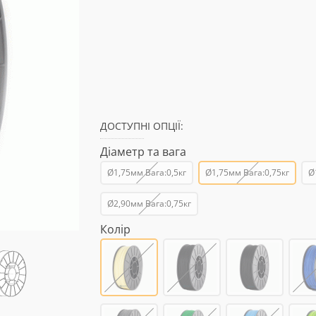
ДОСТУПНІ ОПЦІЇ:
Діаметр та вага
Ø1,75мм Вага:0,5кг
Ø1,75мм Вага:0,75кг
Ø
Ø2,90мм Вага:0,75кг
Колір