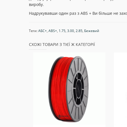
виробу.
Надрукувавши один раз з АBS + Ви більше не за
Теги:
АБС+
,
ABS+
,
1.75
,
3.00
,
2.85
,
Бежевий
СХОЖІ ТОВАРИ З ТІЄЇ Ж КАТЕГОРІЇ