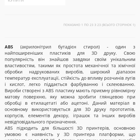
КУПИТИ
ПОКАЗАНО 1 ПО 23 З 23 (ВСЬОГО СТОРІНОК 1)
ABS
(акрилонітрил бутадієн стирол) - один з
найпоширеніших пластиків для 3D друку. Свою
популярність він знайшов завдяки своїм унікальним
властивостям, такими як простота механічної та хімічної
обробки надрукованих виробів, широкий діапазон
температур експлуатації, стійкість до впливу розчинів лугів
і кислот, легко піддається фарбуванню і склеюванню.
Вироби створені з ABS пластику мають приємну рівномірну
матову поверхню, яку можна зробити глянцевою при
обробці в етилацетаті або ацетоні. Даний матеріал в
основному використовується для 3D друку прототипів,
корпусів, елементів декору, іграшок та інших виробів
невідповідального призначення.
ABS підходить для більшості 3D принтерів, основною
умовою є наявність у 3D принтера платформи, що