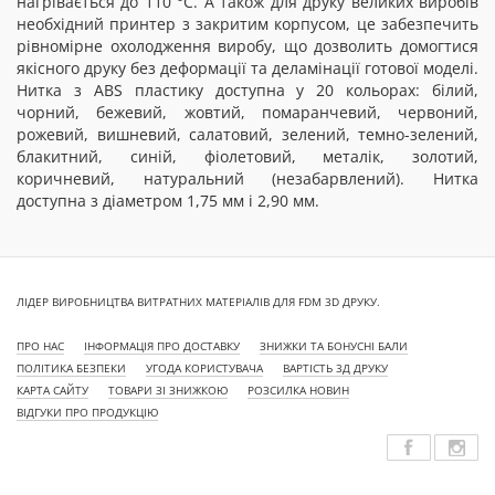
нагрівається до 110 °С. А також для друку великих виробів
необхідний принтер з закритим корпусом, це забезпечить
рівномірне охолодження виробу, що дозволить домогтися
якісного друку без деформації та деламінації готової моделі.
Нитка з ABS пластику доступна у 20 кольорах: білий,
чорний, бежевий, жовтий, помаранчевий, червоний,
рожевий, вишневий, салатовий, зелений, темно-зелений,
блакитний, синій, фіолетовий, металік, золотий,
коричневий, натуральний (незабарвлений). Нитка
доступна з діаметром 1,75 мм і 2,90 мм.
ЛІДЕР ВИРОБНИЦТВА ВИТРАТНИХ МАТЕРІАЛІВ ДЛЯ FDM 3D ДРУКУ.
ПРО НАС
ІНФОРМАЦІЯ ПРО ДОСТАВКУ
ЗНИЖКИ ТА БОНУСНІ БАЛИ
ПОЛІТИКА БЕЗПЕКИ
УГОДА КОРИСТУВАЧА
ВАРТІСТЬ 3Д ДРУКУ
КАРТА САЙТУ
ТОВАРИ ЗІ ЗНИЖКОЮ
РОЗСИЛКА НОВИН
ВІДГУКИ ПРО ПРОДУКЦІЮ