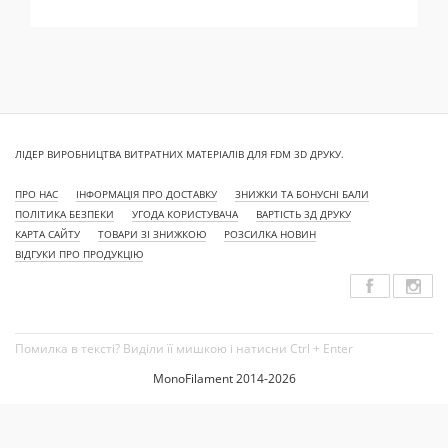
ЛІДЕР ВИРОБНИЦТВА ВИТРАТНИХ МАТЕРІАЛІВ ДЛЯ FDM 3D ДРУКУ.
ПРО НАС
ІНФОРМАЦІЯ ПРО ДОСТАВКУ
ЗНИЖКИ ТА БОНУСНІ БАЛИ
ПОЛІТИКА БЕЗПЕКИ
УГОДА КОРИСТУВАЧА
ВАРТІСТЬ 3Д ДРУКУ
КАРТА САЙТУ
ТОВАРИ ЗІ ЗНИЖКОЮ
РОЗСИЛКА НОВИН
ВІДГУКИ ПРО ПРОДУКЦІЮ
Помилка в тексті? Виділи її мишкою і натисни Ctrl + Enter
MonoFilament 2014-2026