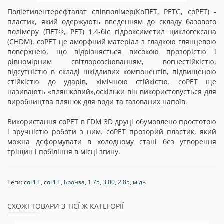
Поліетилентерефталат співполімер(КоПЕТ, PETG, coPET) -
пластик, який одержують введенням до складу базового
полімеру (ПЕТФ, PET) 1,4-біс гідроксиметил циклогексана
(CHDM). coPET це аморфний матеріал з гладкою глянцевою
поверхнею, що відрізняється високою прозорістю і
рівномірним світлорозсіюванням, вогнестійкістю,
відсутністю в складі шкідливих компонентів, підвищеною
стійкістю до ударів, хімічною стійкістю. coPET ще
називають «пляшковий»,оскільки він використовується для
виробництва пляшок для води та газованих напоїв.
Використання coPET в FDM 3D друці обумовлено простотою
і зручністю роботи з ним. coPET прозорий пластик, який
можна деформувати в холодному стані без утворення
тріщин і побіління в місці згину.
Теги:
соРЕТ
,
coPET
,
Бронза
,
1.75
,
3.00
,
2.85
,
мідь
СХОЖІ ТОВАРИ З ТІЄЇ Ж КАТЕГОРІЇ