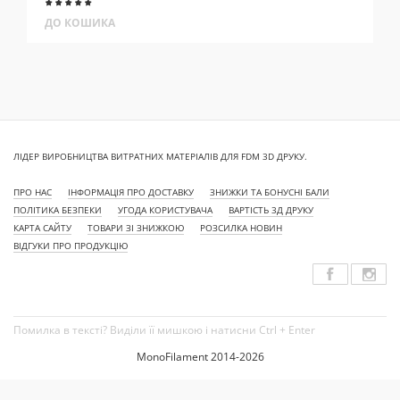
ДО КОШИКА
ЛІДЕР ВИРОБНИЦТВА ВИТРАТНИХ МАТЕРІАЛІВ ДЛЯ FDM 3D ДРУКУ.
ПРО НАС
ІНФОРМАЦІЯ ПРО ДОСТАВКУ
ЗНИЖКИ ТА БОНУСНІ БАЛИ
ПОЛІТИКА БЕЗПЕКИ
УГОДА КОРИСТУВАЧА
ВАРТІСТЬ 3Д ДРУКУ
КАРТА САЙТУ
ТОВАРИ ЗІ ЗНИЖКОЮ
РОЗСИЛКА НОВИН
ВІДГУКИ ПРО ПРОДУКЦІЮ
Помилка в тексті? Виділи її мишкою і натисни Ctrl + Enter
MonoFilament 2014-2026