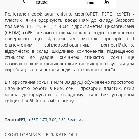
Поліетилентерефталат співполімер(КоПЕТ, PETG, coPET) -
пластик, який одержують введенням до складу базового
полімеру (ПЕТФ, PET) 1,4-біс гідроксиметил циклогексана
(CHDM). coPET це аморфний матеріал з гладкою глянцевою
поверхнею, що відрізняється високою прозорістю і
рівномірним світлорозсіюванням, вогнестійкістю,
відсутністю в складі шкідливих компонентів, підвищеною
стійкістю до ударів, хімічною стійкістю. coPET ще
називають «пляшковий»,оскільки він використовується для
виробництва пляшок для води та газованих напоїв.
Використання coPET в FDM 3D друці обумовлено простотою
і зручністю роботи з ним. coPET прозорий пластик, який
можна деформувати в холодному стані без утворення
тріщин і побіління в місці згину.
Теги:
соРЕТ
,
coPET
,
1.75
,
3.00
,
2.85
,
Зелений
СХОЖІ ТОВАРИ З ТІЄЇ Ж КАТЕГОРІЇ