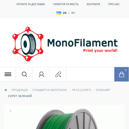
ОПЛАТА ТА ДОСТАВКА
ГАРАНТІЯ ТА ЯКІСТЬ
КОНТАКТИ
ПРО НАС
UA
|
RU
x
0
ПРОДУКЦІЯ
СТАНДАРТНІ МАТЕРІАЛИ
PETG (COPET)
STANDART
COPET ЗЕЛЕНИЙ
+