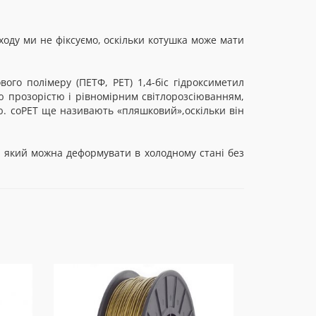
оду ми не фіксуємо, оскільки котушка може мати
ого полімеру (ПЕТФ, PET) 1,4-біс гідроксиметил
 прозорістю і рівномірним світлорозсіюванням,
стю. coPET ще називають «пляшковий»,оскільки він
, який можна деформувати в холодному стані без