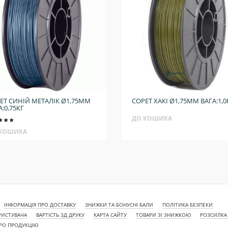
ET СИНІЙ МЕТАЛІК Ø1,75ММ
COPET ХАКІ Ø1,75ММ ВАГА:1,0
А:0,75КГ
ДО КОШИКА
 КОШИКА
ІНФОРМАЦІЯ ПРО ДОСТАВКУ
ЗНИЖКИ ТА БОНУСНІ БАЛИ
ПОЛІТИКА БЕЗПЕКИ
РИСТУВАЧА
ВАРТІСТЬ 3Д ДРУКУ
КАРТА САЙТУ
ТОВАРИ ЗІ ЗНИЖКОЮ
РОЗСИЛКА
ПРО ПРОДУКЦІЮ