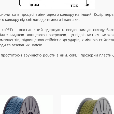
нонитки в процесі зміни одного кольору на інший. Колір перех
го кольору від світлого до темного і навпаки.
 coPET) - пластик, який одержують введенням до складу базов
іал з гладкою глянцевою поверхнею, що відрізняється високою
компонентів, підвищеною стійкістю до ударів, хімічною стійкі
ди та газованих напоїв.
простотою і зручністю роботи з ним. coPET прозорий пластик