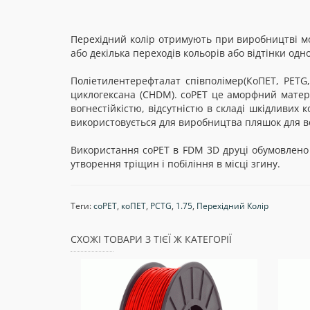
Перехідний колір отримують при виробництві мо
або декілька переходів кольорів або відтінки одно
Поліетилентерефталат співполімер(КоПЕТ, PETG,
циклогексана (CHDM). coPET це аморфний матер
вогнестійкістю, відсутністю в складі шкідливих 
використовується для виробництва пляшок для во
Використання coPET в FDM 3D друці обумовлено 
утворення тріщин і побіління в місці згину.
Теги:
соРЕТ
,
коПЕТ
,
PCTG
,
1.75
,
Перехідний Колір
СХОЖІ ТОВАРИ З ТІЄЇ Ж КАТЕГОРІЇ