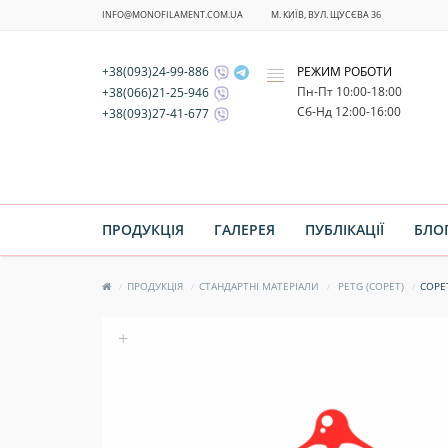
INFO@MONOFILAMENT.COM.UA
М. КИЇВ, ВУЛ. ЩУСЄВА 36
+38(093)24-99-886
РЕЖИМ РОБОТИ
x
Пн-Пт 10:00-18:00
+38(066)21-25-946
Cб-Нд 12:00-16:00
+38(093)27-41-677
ПРОДУКЦІЯ
ГАЛЕРЕЯ
ПУБЛІКАЦІЇ
БЛО
ПРОДУКЦІЯ
СТАНДАРТНІ МАТЕРІАЛИ
PETG (COPET)
COPE
+