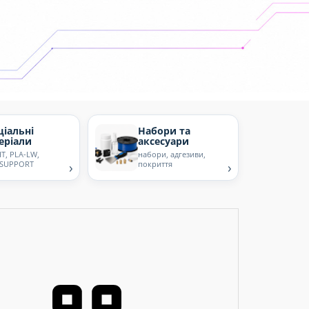
ціальні
Набори та
еріали
аксесуари
T, PLA-LW,
набори, адгезиви,
 SUPPORT
›
покриття
›