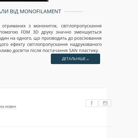
АЛИ ВІД MONOFILAMENT
ЗД ДРУК
в отриманих з монониток, світлопропускання
Мононитка 
опомогою FDM 3D друку значно зменшується
FDM 3D дру
один на одного, що призводить до розсіювання
гранули. Г
щого ефекту світлопропускання надрукованого
гранул тако
жливо досягти після постачання SAN пластику.
ДЕТАЛЬНІШЕ→
КА НОВИН