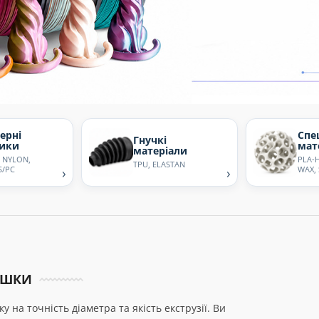
ерні
Спе
Гнучкі
тики
мат
матеріали
, NYLON,
PLA-H
TPU, ELASTAN
S/PC
›
›
WAX,
УШКИ
 на точність діаметра та якість екструзії. Ви