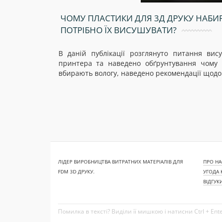
ЧОМУ ПЛАСТИКИ ДЛЯ 3Д ДРУКУ НАБИ
ПОТРІБНО ЇХ ВИСУШУВАТИ?
В даній публікації розглянуто питання ви
принтера та наведено обґрунтування чому 
вбирають вологу, наведено рекомендації щод
ЛІДЕР ВИРОБНИЦТВА ВИТРАТНИХ МАТЕРІАЛІВ ДЛЯ
ПРО НА
FDM 3D ДРУКУ.
УГОДА 
ВІДГУК
Помилка в тексті? Виділи її мишкою і натисни Ctrl + Ent