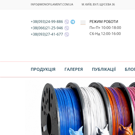
INFO@MONOFILAMENT.COM.UA
М. КИЇВ, ВУЛ. ЩУСЄВА 36
+38(093)24-99-886
РЕЖИМ РОБОТИ
x
Пн-Пт 10:00-18:00
+38(066)21-25-946
Cб-Нд 12:00-16:00
+38(093)27-41-677
ПРОДУКЦІЯ
ГАЛЕРЕЯ
ПУБЛІКАЦІЇ
БЛО