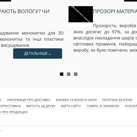
РАЮТЬ ВОЛОГУ? ЧИ
ПРОЗОРІ МАТЕРІ
Прозорість виробі
яких досягає до 97%, за д
сушування мононитки для ЗD
внаслідок накладання шарів 
мононитка та інші пластики
світлових променів. Найкра
о висушування.
виробу, як було помічено, мо
ДЕТАЛЬНІШЕ→
С
ІНФОРМАЦІЯ ПРО ДОСТАВКУ
ЗНИЖКИ ТА БОНУСНІ БАЛИ
ПОЛІТИКА БЕЗПЕКИ
КОРИСТУВАЧА
ВАРТІСТЬ 3Д ДРУКУ
КАРТА САЙТУ
ТОВАРИ ЗІ ЗНИЖКОЮ
РОЗСИЛ
И ПРО ПРОДУКЦІЮ
er