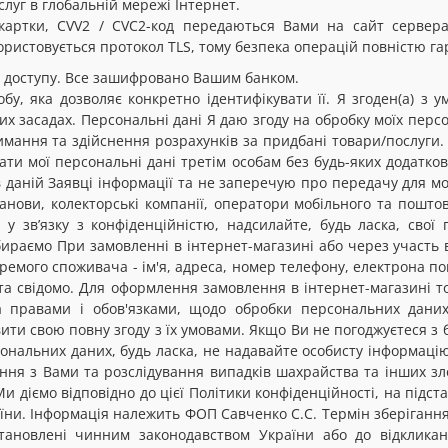
слуг в глобальній мережі Інтернет.
артки, CVV2 / CVC2-код передаються Вами на сайт сервера
ристовується протокол TLS, тому безпека операцій повністю га
и доступу. Все зашифровано Вашим банком.
у, яка дозволяє конкретно ідентифікувати її. Я згоден(а) з 
их засадах. Персональні дані Я даю згоду на обробку моїх перс
мання та здійснення розрахунків за придбані товари/послуги.
ати мої персональні дані третім особам без будь-яких додатко
в даній Заявці інформації та не заперечую про передачу для м
анови, колекторські компанії, оператори мобільного та поштов
зв’язку з конфіденційністю, надсилайте, будь ласка, свої
збираємо При замовленні в інтернет-магазині або через участь 
емого споживача - ім'я, адреса, номер телефону, електрона пош
 та свідомо. Для оформлення замовлення в інтернет-магазині то
а правами і обов'язками, щодо обробки персональних дани
ти свою повну згоду з їх умовами. Якщо Ви не погоджуєтеся з 
ональних даних, будь ласка, не надавайте особисту інформаці
ння з Вами та розслідування випадків шахрайства та інших з
 Ми діємо відповідно до цієї Політики конфіденційності, на під
аїни. Інформація належить ФОП Савченко С.С. Термін зберіганн
тановлені чинним законодавством України або до відкликан