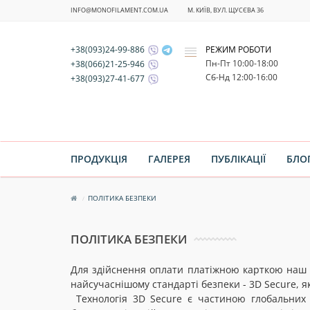
INFO@MONOFILAMENT.COM.UA
М. КИЇВ, ВУЛ. ЩУСЄВА 36
+38(093)24-99-886
РЕЖИМ РОБОТИ
x
Пн-Пт 10:00-18:00
+38(066)21-25-946
Cб-Нд 12:00-16:00
+38(093)27-41-677
ПРОДУКЦІЯ
ГАЛЕРЕЯ
ПУБЛІКАЦІЇ
БЛО
ПОЛІТИКА БЕЗПЕКИ
ПОЛІТИКА БЕЗПЕКИ
Для здійснення оплати платіжною карткою наш м
найсучаснішому стандарті безпеки - 3D Secure, 
Технологія 3D Secure є частиною глобальних п