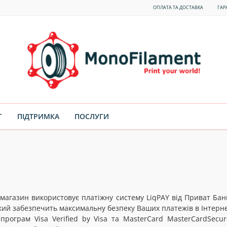
ОПЛАТА ТА ДОСТАВКА
ГАР
Г
ПІДТРИМКА
ПОСЛУГИ
агазин використовує платіжну систему LiqPAY від Приват Бан
який забезпечить максимальну безпеку Ваших платежів в Інтерне
рограм Visa Verified by Visa та MasterCard MasterCardSec