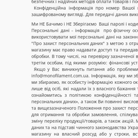
безпечних і надійних методів оплати товарів і по
Конфіденційна інформація про номер Вашої к
зашифрованому вигляді. Для передачі даних вико
Ми НЕ Бачимо і НЕ Зберігаємо Ваші паролі і код
Персональні дані - інформація про фізичну особ
використовувати мої персональні дані на законн
"Про захист персональних даних" з метою з отри
магазину має право надавати доступ та передав
обробки. В тому числі, на перевірку зазначеної 
третім особам, під якими розумію: фінансові уст
Якщо у Вас виникнуть питання або проблеми у 
info@monofilament.com.ua
. Інформація, яку ми 
ми збираємо, як особисту інформацію кожного окр
лише від осіб, які надали їх з власного бажання
ознайомитись з політикою конфіденційності т
персональних даних», а також Ви повинні вислови
та вищезазначеного Положення про захист перс
для отримання та обробки замовлення, спілкува
зміну переліку продукції/товарів, а також акцій.
даних та на підставі чинного законодавства Укр
магазину на власний розсуд або у строки, вс