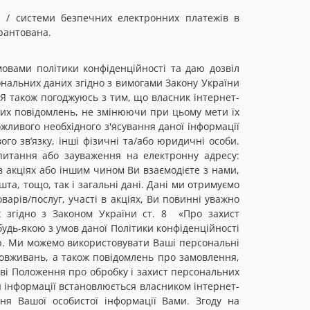
 / системи безпечних електронних платежів в
рантована.
умовами політики конфіденційності та даю дозвіл
ональних даних згідно з вимогами Закону України
 Я також погоджуюсь з тим, що власник інтернет-
вих повідомлень, не змінюючи при цьому мети їх
ожливого необхідного з'ясування даної інформації
ого зв’язку, інші фізичні та/або юридичні особи.
 питання або зауваження на електронну адресу:
в акціях або іншим чином Ви взаємодієте з нами,
та, тощо, так і загальні дані. Дані ми отримуємо
варів/послуг, участі в акціях, Ви повинні уважно
х згідно з Законом України ст. 8 «Про захист
будь-якою з умов даної Політики конфіденційності
ю. Ми можемо використовувати Ваші персональні
ловживань, а також повідомлень про замовлення,
ставі Положення про обробку і захист персональних
я інформації встановлюється власником інтернет-
ня Вашої особистої інформації Вами. Згоду на