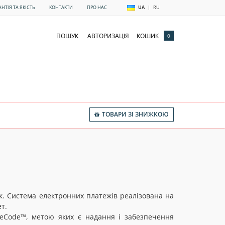
АНТІЯ ТА ЯКІСТЬ
КОНТАКТИ
ПРО НАС
UA
|
RU
ПОШУК
АВТОРИЗАЦІЯ
КОШИК
0
ТОВАРИ ЗІ ЗНИЖКОЮ
к. Система електронних платежів реалізована на
т.
ureCode™, метою яких є надання і забезпечення