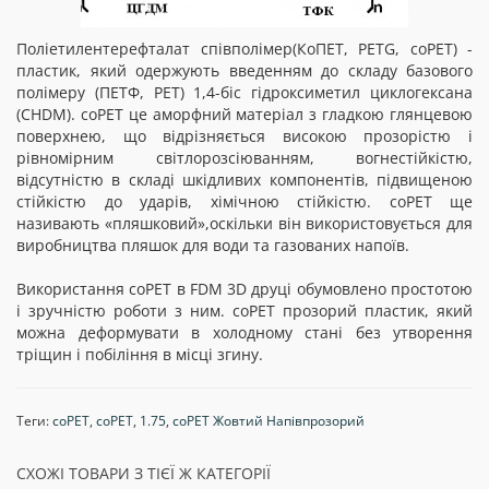
Поліетилентерефталат співполімер(КоПЕТ, PETG, coPET) -
пластик, який одержують введенням до складу базового
полімеру (ПЕТФ, PET) 1,4-біс гідроксиметил циклогексана
(CHDM). coPET це аморфний матеріал з гладкою глянцевою
поверхнею, що відрізняється високою прозорістю і
рівномірним світлорозсіюванням, вогнестійкістю,
відсутністю в складі шкідливих компонентів, підвищеною
стійкістю до ударів, хімічною стійкістю. coPET ще
називають «пляшковий»,оскільки він використовується для
виробництва пляшок для води та газованих напоїв.
Використання coPET в FDM 3D друці обумовлено простотою
і зручністю роботи з ним. coPET прозорий пластик, який
можна деформувати в холодному стані без утворення
тріщин і побіління в місці згину.
Теги:
соРЕТ
,
coPET
,
1.75
,
coPET Жовтий Напівпрозорий
СХОЖІ ТОВАРИ З ТІЄЇ Ж КАТЕГОРІЇ