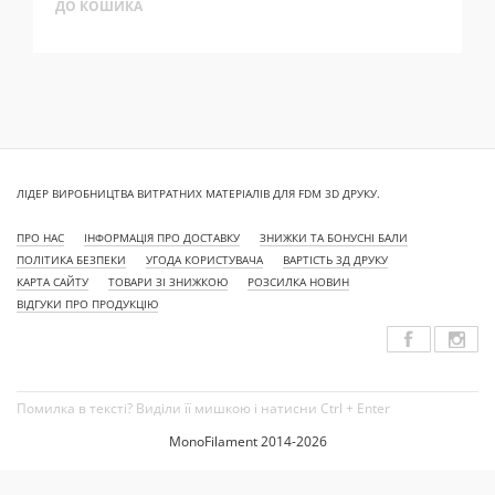
ДО КОШИКА
ЛІДЕР ВИРОБНИЦТВА ВИТРАТНИХ МАТЕРІАЛІВ ДЛЯ FDM 3D ДРУКУ.
ПРО НАС
ІНФОРМАЦІЯ ПРО ДОСТАВКУ
ЗНИЖКИ ТА БОНУСНІ БАЛИ
ПОЛІТИКА БЕЗПЕКИ
УГОДА КОРИСТУВАЧА
ВАРТІСТЬ 3Д ДРУКУ
КАРТА САЙТУ
ТОВАРИ ЗІ ЗНИЖКОЮ
РОЗСИЛКА НОВИН
ВІДГУКИ ПРО ПРОДУКЦІЮ
Помилка в тексті? Виділи її мишкою і натисни Ctrl + Enter
MonoFilament 2014-2026