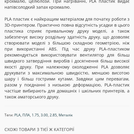
крохмалю, целюлози. При нагріванні, PLA пластик видає
напівсолодкий запах крохмалю.
PLA пластик є найкращим матеріалом для початку роботи з
3D-принтером. Практично повна відсутність усадки в цього
пластика сприяє привальному друку моделі, а також
забезпечує високу роздільну здатність друку, що дозволяє
створювати моделі з більшою складною геометрією, ніж
при використанні ABS. Під час друку PLA-пластиком
рекомендується використовувати вентилятор для більш
швидкого затвердіння виробів і досягнення більш високої
якості друку. При належному охолодженні PLA дозволяє
друкувати з максимальною швидкістю, меншою висотою
шару і більш гострими кутами. Завдяки цим перевагам,
разом у поєднанні з низькою деформацією, PLA-пластик
частіше вибирають для домашніх і шкільних принтерів, а
також аматорського друку.
Теги:
PLA
,
ПЛА
,
1.75
,
3.00
,
2.85
,
Металік
СХОЖІ ТОВАРИ З ТІЄЇ Ж КАТЕГОРІЇ