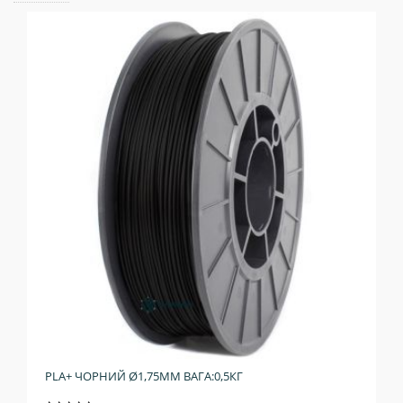
PLA+ ЧОРНИЙ Ø1,75ММ ВАГА:0,5КГ