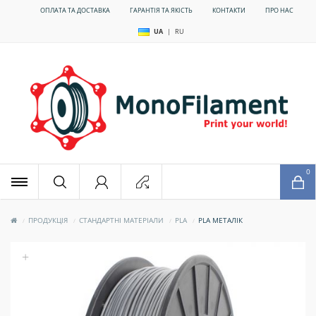
ОПЛАТА ТА ДОСТАВКА
ГАРАНТІЯ ТА ЯКІСТЬ
КОНТАКТИ
ПРО НАС
UA
|
RU
x
0
ПРОДУКЦІЯ
СТАНДАРТНІ МАТЕРІАЛИ
PLA
PLA МЕТАЛІК
+