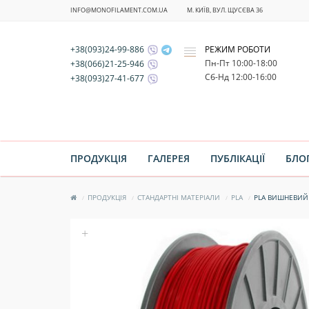
INFO@MONOFILAMENT.COM.UA
М. КИЇВ, ВУЛ. ЩУСЄВА 36
+38(093)24-99-886
РЕЖИМ РОБОТИ
x
Пн-Пт 10:00-18:00
+38(066)21-25-946
Cб-Нд 12:00-16:00
+38(093)27-41-677
ПРОДУКЦІЯ
ГАЛЕРЕЯ
ПУБЛІКАЦІЇ
БЛО
ПРОДУКЦІЯ
СТАНДАРТНІ МАТЕРІАЛИ
PLA
PLA ВИШНЕВИЙ
+