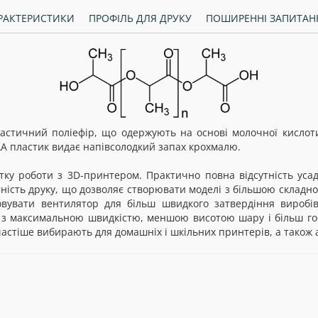
РАКТЕРИСТИКИ
ПРОФІЛЬ ДЛЯ ДРУКУ
ПОШИРЕННІ ЗАПИТАН
астичний поліефір, що одержують на основі молочної кислоти
LA пластик видає напівсолодкий запах крохмалю.
ку роботи з 3D-принтером. Практично повна відсутність уса
тність друку, що дозволяє створювати моделі з більшою складн
вувати вентилятор для більш швидкого затвердіння виробів
 з максимальною швидкістю, меншою висотою шару і більш го
астіше вибирають для домашніх і шкільних принтерів, а також 