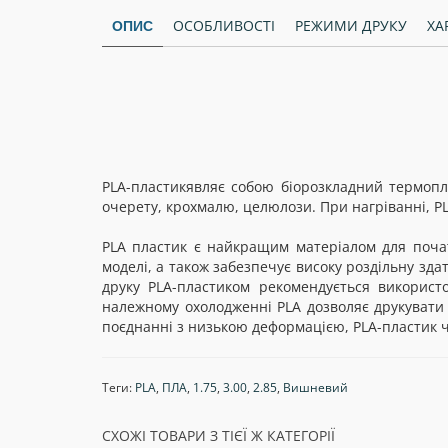
ОСОБЛИВОСТІ
РЕЖИМИ ДРУКУ
ХА
ОПИС
PLA-пластикявляє собою біорозкладний термопл
очерету, крохмалю, целюлози. При нагріванні, P
PLA пластик є найкращим матеріалом для почат
моделі, а також забезпечує високу роздільну зда
друку PLA-пластиком рекомендується використо
належному охолодженні PLA дозволяє друкувати
поєднанні з низькою деформацією, PLA-пластик ч
Теги:
PLA
,
ПЛА
,
1.75
,
3.00
,
2.85
,
Вишневий
СХОЖІ ТОВАРИ З ТІЄЇ Ж КАТЕГОРІЇ