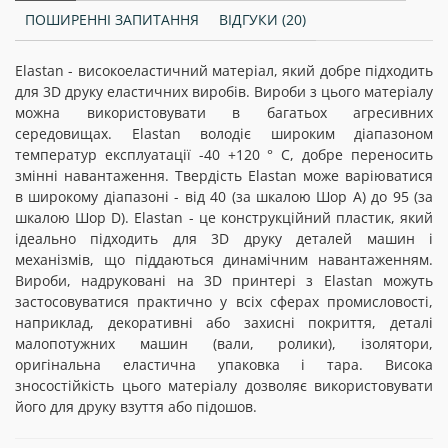
ПОШИРЕННІ ЗАПИТАННЯ
ВІДГУКИ (20)
Elastan - високоеластичний матеріал, який добре підходить
для 3D друку еластичних виробів. Вироби з цього матеріалу
можна використовувати в багатьох агресивних
середовищах. Elastan володіє широким діапазоном
температур експлуатації -40 +120 ° С, добре переносить
змінні навантаження. Твердість Elastan може варіюватися
в широкому діапазоні - від 40 (за шкалою Шор А) до 95 (за
шкалою Шор D). Elastan - це конструкційний пластик, який
ідеально підходить для 3D друку деталей машин і
механізмів, що піддаються динамічним навантаженням.
Вироби, надруковані на 3D принтері з Elastan можуть
застосовуватися практично у всіх сферах промисловості,
наприклад, декоративні або захисні покриття, деталі
малопотужних машин (вали, ролики), ізолятори,
оригінальна еластична упаковка і тара. Висока
зносостійкість цього матеріалу дозволяє використовувати
його для друку взуття або підошов.