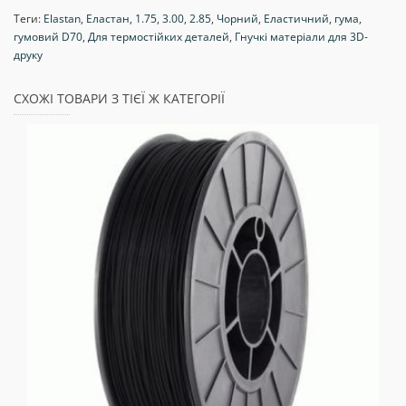
Теги:
Elastan
,
Еластан
,
1.75
,
3.00
,
2.85
,
Чорний
,
Еластичний
,
гума
,
гумовий D70
,
Для термостійких деталей
,
Гнучкі матеріали для 3D-
друку
СХОЖІ ТОВАРИ З ТІЄЇ Ж КАТЕГОРІЇ