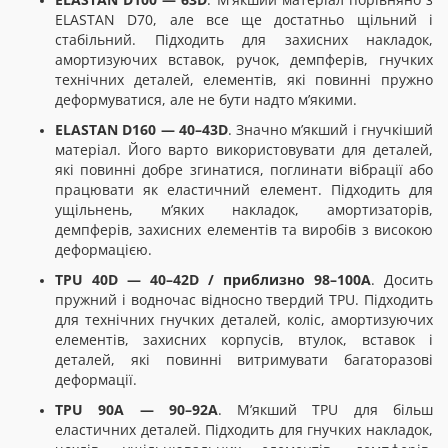
ELASTAN D70, але все ще достатньо щільний і
стабільний. Підходить для захисних накладок,
амортизуючих вставок, ручок, демпферів, гнучких
технічних деталей, елементів, які повинні пружно
деформуватися, але не бути надто м’якими.
ELASTAN D160 — 40–43D
. Значно м’якший і гнучкіший
матеріал. Його варто використовувати для деталей,
які повинні добре згинатися, поглинати вібрації або
працювати як еластичний елемент. Підходить для
ущільнень, м’яких накладок, амортизаторів,
демпферів, захисних елементів та виробів з високою
деформацією.
TPU 40D — 40–42D / приблизно 98–100A
. Досить
пружний і водночас відносно твердий TPU. Підходить
для технічних гнучких деталей, коліс, амортизуючих
елементів, захисних корпусів, втулок, вставок і
деталей, які повинні витримувати багаторазові
деформації.
TPU 90A — 90–92A
. М’якший TPU для більш
еластичних деталей. Підходить для гнучких накладок,