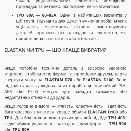
чохлів, ущільнювальних елементів, демпферів,
прокладок та деталей, які повинні легко згинатися.
TPU 80A — 80–83A
. Один із найм’якших варіантів у
цій групі. Підходить для дуже гнучких виробів, м’яких
ущільнень, еластичних вставок, амортизуючих
деталей, протиковзких накладок та елементів, які
повинні легко стискатися або згинатися.
ELASTAN ЧИ TPU — ЩО КРАЩЕ ВИБРАТИ?
Якщо потрібна технічна деталь з високою ударною
міцністю, стабільністю форми та простішим друком, варто
звернути увагу на
ELASTAN D70
або
ELASTAN D100
. Вони
підходять для функціональних виробів, де звичайний PLA,
ABS або PETG можуть бути занадто крихкими або
недостатньо стійкими до ударів.
Якщо головна вимога — м’якість, еластичність і здатність
багаторазово згинатися, краще обрати
ELASTAN D160
або
TPU
. Для більш жорстких гнучких деталей підійде
TPU 40D
,
а для м’яких ущільнень, накладок і демпферів —
TPU 90A
або
TPU 80A
.