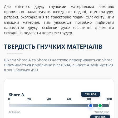
Для якісного друку гнучкими матеріалами важливо
правильно налаштувати швидкість подачі, температуру,
ретракт, охолодження та траєкторію подачі філаменту. Чим
м’якший матеріал, тим уважніше потрібно підбирати
параметри друку, оскільки дуже еластичні філаменти
складніше подавати через екструдер.
ТВЕРДІСТЬ ГНУЧКИХ МАТЕРІАЛІВ
Шкали Shore A та Shore D частково перекриваються: Shore
D починається приблизно після 60A, а Shore A закінчується
в зоні близько 45D.
Shore A
TPU 80A
0
20
40
60
80
100
м’якше
твердіше
TPU 90A