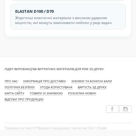
ELASTAN D100 / D70
Жорсткіші еластичні матеріали з високою ударною
міцністю, які можуть замінювати нейлон у ряді задач.
ЛІДЕР ВИРОБНИЦТВА ВИТРАТНИХ МАТЕРІАЛІВ ДЛЯ FDM 3D ДРУКУ.
ПРО НАС
ІНФОРМАЦІЯ ПРО ДОСТАВКУ
ЗНИЖКИ ТА БОНУСНІ БАЛИ
ПОЛІТИКА БЕЗПЕКИ
УГОДА КОРИСТУВАЧА
ВАРТІСТЬ 3Д ДРУКУ
КАРТА САЙТУ
ТОВАРИ ЗІ ЗНИЖКОЮ
РОЗСИЛКА НОВИН
ВІДГУКИ ПРО ПРОДУКЦІЮ
Помилка в тексті? Виділи її мишкою і натисни Ctrl + Enter