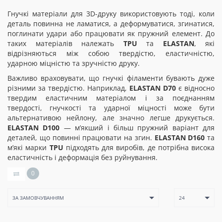
Гнучкі матеріали для 3D-друку використовують тоді, коли
деталь повинна не ламатися, а деформуватися, згинатися,
поглинати удари або працювати як пружний елемент. До
таких матеріалів належать
TPU
та
ELASTAN
, які
відрізняються між собою твердістю, еластичністю,
ударною міцністю та зручністю друку.
Важливо враховувати, що гнучкі філаменти бувають дуже
різними за твердістю. Наприклад,
ELASTAN D70
є відносно
твердим еластичним матеріалом і за поєднанням
твердості, гнучкості та ударної міцності може бути
альтернативою нейлону, але значно легше друкується.
ELASTAN D100
— м’якший і більш пружний варіант для
деталей, що повинні працювати на згин.
ELASTAN D160
та
м’які марки
TPU
підходять для виробів, де потрібна висока
еластичність і деформація без руйнування.
0
ЗА ЗАМОВЧУВАННЯМ
24