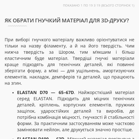
ПОКАЗАНО 1 ПО 19 З 19 (ВСЬОГО СТОРІНОК 1)
ЯК ОБРАТИ ГНУЧКИЙ МАТЕРІАЛ ДЛЯ 3D-ДРУКУ?
При виборі гнучкого матеріалу важливо орієнтуватися не
тільки на назву філаменту, а й на його твердість. Чим
нижча твердість за Шором, тим м’якшим і більш
еластичним буде матеріал. Твердіші гнучкі матеріали
краще підходять для технічних деталей, які повинні
зберігати форму, а м’які — для ущільнень, амортизуючих
елементів, накладок, демпферів та деталей, що працюють
на згин.
ELASTAN D70 — 65–67D
. Найжорсткіший матеріал
серед ELASTAN. Підходить для міцних технічних
деталей, кріплень, корпусних елементів, пружних
защіпок, ударостійких деталей та виробів, де
потрібна комбінація міцності, гнучкості й стабільності
форми. За практичним застосуванням може частково
замінювати нейлон, але друкується значно простіше.
ELASTAN D100 — 63D
. М’якший матеріал порівняно з