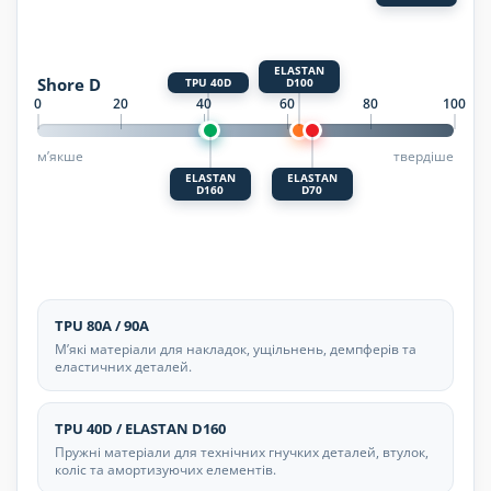
ELASTAN
Shore D
TPU 40D
D100
0
20
40
60
80
100
м’якше
твердіше
ELASTAN
ELASTAN
D160
D70
TPU 80A / 90A
М’які матеріали для накладок, ущільнень, демпферів та
еластичних деталей.
TPU 40D / ELASTAN D160
Пружні матеріали для технічних гнучких деталей, втулок,
коліс та амортизуючих елементів.