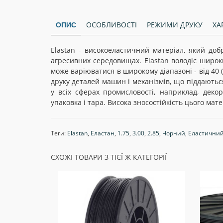
ОСОБЛИВОСТІ
РЕЖИМИ ДРУКУ
ХА
ОПИС
Elastan - високоеластичний матеріал, який до
агресивних середовищах. Elastan володіє широки
може варіюватися в широкому діапазоні - від 40 
друку деталей машин і механізмів, що піддають
у всіх сферах промисловості, наприклад, деко
упаковка і тара. Висока зносостійкість цього мат
Теги:
Elastan
,
Еластан
,
1.75
,
3.00
,
2.85
,
Чорний
,
Еластични
СХОЖІ ТОВАРИ З ТІЄЇ Ж КАТЕГОРІЇ