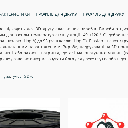
РАКТЕРИСТИКИ
ПРОФІЛЬ ДЛЯ ДРУКУ
ПРОФІЛЬ ДЛЯ ДРУКУ
бре підходить для 3D друку еластичних виробів. Вироби з цьо
м діапазоном температур експлуатації -40 +120 ° С, добре пе
(за шкалою Шор А) до 95 (за шкалою Шор D). Elastan - це констр
ся динамічним навантаженням. Вироби, надруковані на 3D принт
ративні або захисні покриття, деталі малопотужних машин (ва
еріалу дозволяє використовувати його для друку взуття або підо
й
,
гума
,
гумовий D70