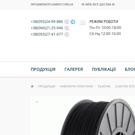
INFO@MONOFILAMENT.COM.UA
М. КИЇВ, ВУЛ. ЩУСЄВА 36
+38(093)24-99-886
РЕЖИМ РОБОТИ
x
Пн-Пт 10:00-18:00
+38(066)21-25-946
Cб-Нд 12:00-16:00
+38(093)27-41-677
ПРОДУКЦІЯ
ГАЛЕРЕЯ
ПУБЛІКАЦІЇ
БЛО
ПРОДУКЦІЯ
ІНЖЕНЕРНІ ПЛАСТИКИ
ELASTAN
ELASTAN D70
+