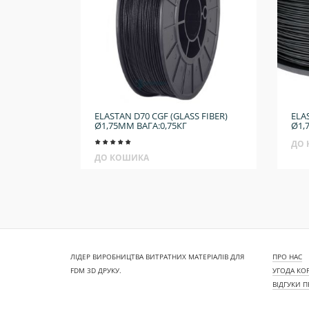
ELASTAN D70 CGF (GLASS FIBER)
ELA
Ø1,75ММ ВАГА:0,75КГ
Ø1,
ДО
ДО КОШИКА
ЛІДЕР ВИРОБНИЦТВА ВИТРАТНИХ МАТЕРІАЛІВ ДЛЯ
ПРО НАС
FDM 3D ДРУКУ.
УГОДА КО
ВІДГУКИ 