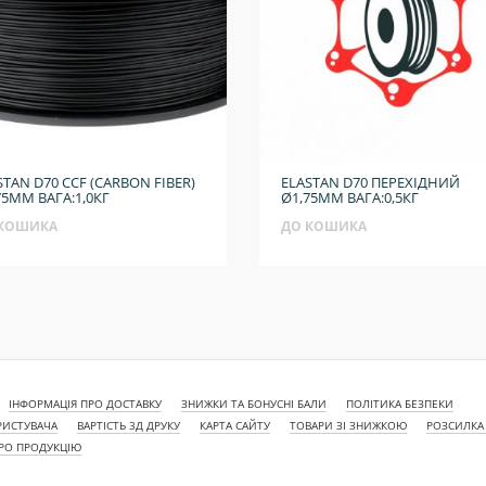
STAN D70 CCF (CARBON FIBER)
ELASTAN D70 ПЕРЕХІДНИЙ
75ММ ВАГА:1,0КГ
Ø1,75ММ ВАГА:0,5КГ
 КОШИКА
ДО КОШИКА
ІНФОРМАЦІЯ ПРО ДОСТАВКУ
ЗНИЖКИ ТА БОНУСНІ БАЛИ
ПОЛІТИКА БЕЗПЕКИ
РИСТУВАЧА
ВАРТІСТЬ 3Д ДРУКУ
КАРТА САЙТУ
ТОВАРИ ЗІ ЗНИЖКОЮ
РОЗСИЛКА
ПРО ПРОДУКЦІЮ