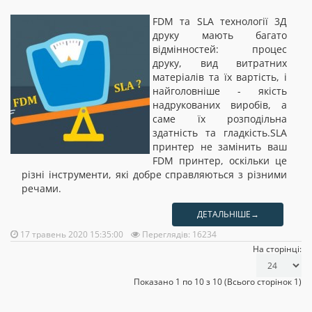
FDM та SLA технології 3Д
друку мають багато
відмінностей: процес
друку, вид витратних
матеріалів та їх вартість, і
найголовніше - якість
надрукованих виробів, а
саме їх розподільна
здатність та гладкість.SLA
принтер не замінить ваш
FDM принтер, оскільки це
різні інструменти, які добре справляються з різними
речами.
ДЕТАЛЬНІШЕ→
17 травень 2020 15:35:00
Переглядів: 16234
На сторінці:
Показано 1 по 10 з 10 (Всього сторінок 1)