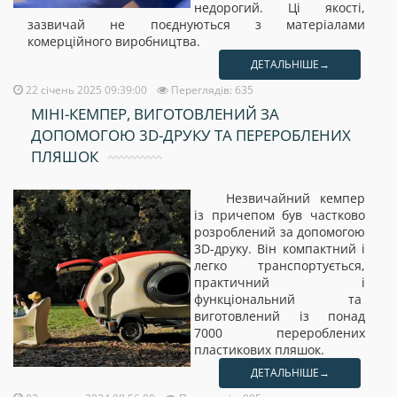
недорогий. Ці якості,
зазвичай не поєднуються з матеріалами
комерційного виробництва.
ДЕТАЛЬНІШЕ→
22 січень 2025 09:39:00
Переглядів: 635
МІНІ-КЕМПЕР, ВИГОТОВЛЕНИЙ ЗА
ДОПОМОГОЮ 3D-ДРУКУ ТА ПЕРЕРОБЛЕНИХ
ПЛЯШОК
Незвичайний кемпер
із причепом був частково
розроблений за допомогою
3D-друку. Він компактний і
легко транспортується,
практичний і
функціональний та
виготовлений із понад
7000 перероблених
пластикових пляшок.
ДЕТАЛЬНІШЕ→