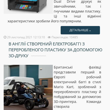
Dual Drive друкує як
звичайними, так і
гнучкими видами пластику.
Ці та інші відмінні
характеристики зробили його популярним.
ДЕТАЛЬНІШЕ→
29 листопад 2021 12:13:10
Переглядів: 10485
В АНГЛІЇ СТВОРЕНИЙ ЕЛЕКТРОБАГГІ З
ПЕРЕРОБЛЕНОГО ПЛАСТИКУ ЗА ДОПОМОГОЮ
3D-ДРУКУ
Британські фахівці
представили перший в
Європі робочий
електричний баггі в стилі
Mario Kart, зроблений з
переробленого пластику й
побудований за допомогою
3D-принтера. Команда
створила