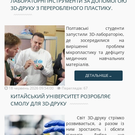
ЛАБОРАТОРНІ ІНСТРУМЕНТИ ЗА ДОПОМОГОЮ
3D-ДРУКУ З ПЕРЕРОБЛЕНОГО ПЛАСТИКУ.
Полтавські студенти
запустили 3D-лабораторію,
де зосередилися на
вирішенні проблем
мікропластику та дефіциту
медичних навчальних
матеріалів.
ДЕТАЛЬНІШЕ→
18 червень 2026 09:54:00
Переглядів: 67
КИТАЙСЬКИЙ УНІВЕРСИТЕТ РОЗРОБЛЯЄ
СМОЛУ ДЛЯ 3D-ДРУКУ
Світ 3D-друку стрімко
розвивається, а разом із
ним зростають і обсяги
відходів. Добре, що