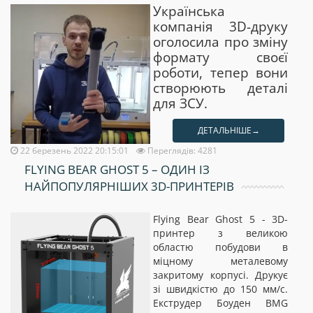
Українська
компанія 3D-друку
оголосила про зміну
формату своєї
роботи, тепер вони
створюють деталі
для ЗСУ.
ДЕТАЛЬНІШЕ→
22 березень 2022 20:15:01
Переглядів: 4281
FLYING BEAR GHOST 5 – ОДИН ІЗ
НАЙПОПУЛЯРНІШИХ 3D-ПРИНТЕРІВ
Flying Bear Ghost 5 - 3D-
принтер з великою
областю побудови в
міцному металевому
закритому корпусі. Друкує
зі швидкістю до 150 мм/с.
Екструдер Боуден BMG