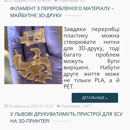
02 грудень 2024 08:56:00
Переглядів: 905
ФІЛАМЕНТ З ПЕРЕРОБЛЕНОГО МАТЕРІАЛУ –
МАЙБУТНЄ 3D-ДРУКУ
Завдяки переробці
пластику можна
створювати нитки
для 3D-друку, тоді
багато проблем
можуть бути
вирішені. Набути
друге життя може
не тільки PLA, а й
PET.
ДЕТАЛЬНІШЕ→
25 вересень 2022 21:14:25
Переглядів: 10871
У ЛЬВОВІ ДРУКУВАТИМУТЬ ПРИСТРОЇ ДЛЯ ЗСУ
НА 3D-ПРИНТЕРІ