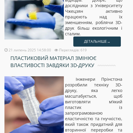
дослідники з Університету
Чжецзян активно
працюють над їх
зменшенням, роблячи 3D-
друк більш екологічним і
сталим.
ДЕТАЛЬНІШЕ→
21 липень 2025 14:58:00
Переглядів: 619
ПЛАСТИКОВИЙ МАТЕРІАЛ ЗМІНЮЄ
ВЛАСТИВОСТІ ЗАВДЯКИ 3D-ДРУКУ
Інженери Прінстона
розробили техніку 3D-
друку, яка легко
масштабується, щоб
виготовляти м’який
пластик із
запрограмованою
еластичністю та гнучкістю,
який також придатний для
вторинної переробки та