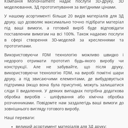
Компанія MonoFilament надає послуги 3D-друку, 3D
моделювання, 3Д прототипування за вигідними цінами.
У нашому асортименті більше 20 видів матеріалів для 3Д
друку, що дозволяє максимально точно підібрати матеріал
під ваші вимоги, а готовий виріб буде відповідати
поставленим вимогам на всі 100%. Також надаємо послуги
в сфері створення 3D-моделей за кресленнями та
прототипами.
Використовуючи FDM технологію можливо швидко і
недорого отримати прототип будь-якого виробу чи
конструкції. Але не забувайте, що після друку,
використовуючи технологію FDM, на виробі помітні шари
друку, а під звисаючими елементами, де вибудовується
підтримка (якщо вона була присутня), можуть залишатися
сліди її видалення. У деяких випадках потрібна додаткова
обробка виробів - шліфування або хімічна обробка
розчинниками. Повідомте нам заздалегідь ваші вимоги до
зовнішнього вигляду готового виробу.
Наші переваги:
великий асортимент матеріалів для 3Д друку;