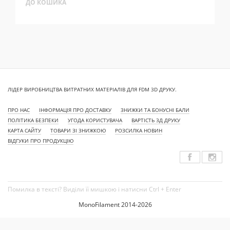
ДО КОШИКА
ЛІДЕР ВИРОБНИЦТВА ВИТРАТНИХ МАТЕРІАЛІВ ДЛЯ FDM 3D ДРУКУ.
ПРО НАС
ІНФОРМАЦІЯ ПРО ДОСТАВКУ
ЗНИЖКИ ТА БОНУСНІ БАЛИ
ПОЛІТИКА БЕЗПЕКИ
УГОДА КОРИСТУВАЧА
ВАРТІСТЬ 3Д ДРУКУ
КАРТА САЙТУ
ТОВАРИ ЗІ ЗНИЖКОЮ
РОЗСИЛКА НОВИН
ВІДГУКИ ПРО ПРОДУКЦІЮ
Помилка в тексті? Виділи її мишкою і натисни Ctrl + Enter
MonoFilament 2014-2026