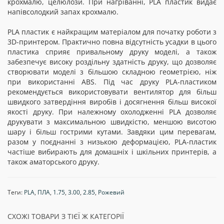
крохмалю, целюлози. При нагріванні, PLA пластик видає
напівсолодкий запах крохмалю.
PLA пластик є найкращим матеріалом для початку роботи з
3D-принтером. Практично повна відсутність усадки в цього
пластика сприяє привальному друку моделі, а також
забезпечує високу роздільну здатність друку, що дозволяє
створювати моделі з більшою складною геометрією, ніж
при використанні ABS. Під час друку PLA-пластиком
рекомендується використовувати вентилятор для більш
швидкого затвердіння виробів і досягнення більш високої
якості друку. При належному охолодженні PLA дозволяє
друкувати з максимальною швидкістю, меншою висотою
шару і більш гострими кутами. Завдяки цим перевагам,
разом у поєднанні з низькою деформацією, PLA-пластик
частіше вибирають для домашніх і шкільних принтерів, а
також аматорського друку.
Теги:
PLA
,
ПЛА
,
1.75
,
3.00
,
2.85
,
Рожевий
СХОЖІ ТОВАРИ З ТІЄЇ Ж КАТЕГОРІЇ