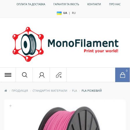
ОПЛАТА ТА ДОСТАВКА
ГАРАНТІЯ ТА ЯКІСТЬ
КОНТАКТИ
ПРО НАС
UA
|
RU
x
0
ПРОДУКЦІЯ
СТАНДАРТНІ МАТЕРІАЛИ
PLA
PLA РОЖЕВИЙ
+