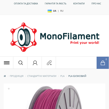
ОПЛАТА ТА ДОСТАВКА
ГАРАНТІЯ ТА ЯКІСТЬ
КОНТАКТИ
ПРО НАС
UA
|
RU
x
0
ПРОДУКЦІЯ
СТАНДАРТНІ МАТЕРІАЛИ
PLA
PLA БУЗКОВИЙ
+