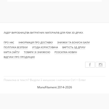
ЛІДЕР ВИРОБНИЦТВА ВИТРАТНИХ МАТЕРІАЛІВ ДЛЯ FDM 3D ДРУКУ.
ПРО НАС
ІНФОРМАЦІЯ ПРО ДОСТАВКУ
ЗНИЖКИ ТА БОНУСНІ БАЛИ
ПОЛІТИКА БЕЗПЕКИ
УГОДА КОРИСТУВАЧА
ВАРТІСТЬ 3Д ДРУКУ
КАРТА САЙТУ
ТОВАРИ ЗІ ЗНИЖКОЮ
РОЗСИЛКА НОВИН
ВІДГУКИ ПРО ПРОДУКЦІЮ
Помилка в тексті? Виділи її мишкою і натисни Ctrl + Enter
MonoFilament 2014-2026