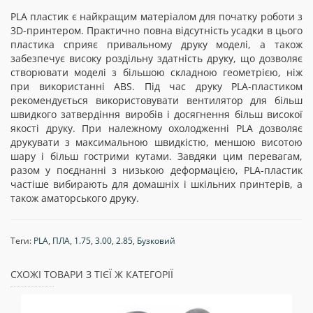
PLA пластик є найкращим матеріалом для початку роботи з
3D-принтером. Практично повна відсутність усадки в цього
пластика сприяє привальному друку моделі, а також
забезпечує високу роздільну здатність друку, що дозволяє
створювати моделі з більшою складною геометрією, ніж
при використанні ABS. Під час друку PLA-пластиком
рекомендується використовувати вентилятор для більш
швидкого затвердіння виробів і досягнення більш високої
якості друку. При належному охолодженні PLA дозволяє
друкувати з максимальною швидкістю, меншою висотою
шару і більш гострими кутами. Завдяки цим перевагам,
разом у поєднанні з низькою деформацією, PLA-пластик
частіше вибирають для домашніх і шкільних принтерів, а
також аматорського друку.
Теги:
PLA
,
ПЛА
,
1.75
,
3.00
,
2.85
,
Бузковий
СХОЖІ ТОВАРИ З ТІЄЇ Ж КАТЕГОРІЇ