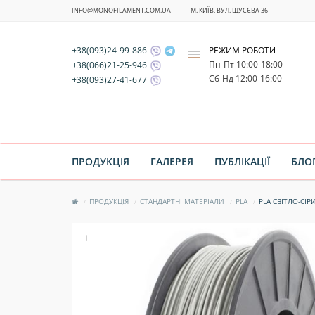
INFO@MONOFILAMENT.COM.UA
М. КИЇВ, ВУЛ. ЩУСЄВА 36
+38(093)24-99-886
РЕЖИМ РОБОТИ
x
Пн-Пт 10:00-18:00
+38(066)21-25-946
Cб-Нд 12:00-16:00
+38(093)27-41-677
ПРОДУКЦІЯ
ГАЛЕРЕЯ
ПУБЛІКАЦІЇ
БЛО
ПРОДУКЦІЯ
СТАНДАРТНІ МАТЕРІАЛИ
PLA
PLA СВІТЛО-СІР
+