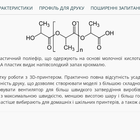
РАКТЕРИСТИКИ
ПРОФІЛЬ ДЛЯ ДРУКУ
ПОШИРЕННІ ЗАПИТАН
астичний поліефір, що одержують на основі молочної кислоти
LA пластик видає напівсолодкий запах крохмалю.
ку роботи з 3D-принтером. Практично повна відсутність уса
тність друку, що дозволяє створювати моделі з більшою складн
вувати вентилятор для більш швидкого затвердіння виробів
 з максимальною швидкістю, меншою висотою шару і більш го
астіше вибирають для домашніх і шкільних принтерів, а також 