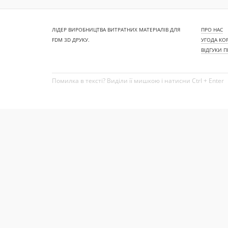
ЛІДЕР ВИРОБНИЦТВА ВИТРАТНИХ МАТЕРІАЛІВ ДЛЯ
ПРО НАС
FDM 3D ДРУКУ.
УГОДА КО
ВІДГУКИ 
Помилка в тексті? Виділи її мишкою і натисни Ctrl + Enter