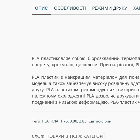
ОСОБЛИВОСТІ
РЕЖИМИ ДРУКУ
ХА
ОПИС
PLA-пластикявляє собою біорозкладний термопл
очерету, крохмалю, целюлози. При нагріванні, P
PLA пластик є найкращим матеріалом для почат
моделі, а також забезпечує високу роздільну зда
друку PLA-пластиком рекомендується використо
належному охолодженні PLA дозволяє друкувати
поєднанні з низькою деформацією, PLA-пластик ч
Теги:
PLA
,
ПЛА
,
1.75
,
3.00
,
2.85
,
Світло-сірий
СХОЖІ ТОВАРИ З ТІЄЇ Ж КАТЕГОРІЇ