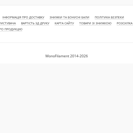
ІНФОРМАЦІЯ ПРО ДОСТАВКУ
ЗНИЖКИ ТА БОНУСНІ БАЛИ
ПОЛІТИКА БЕЗПЕКИ
РИСТУВАЧА
ВАРТІСТЬ 3Д ДРУКУ
КАРТА САЙТУ
ТОВАРИ ЗІ ЗНИЖКОЮ
РОЗСИЛКА
ПРО ПРОДУКЦІЮ
MonoFilament 2014-2026