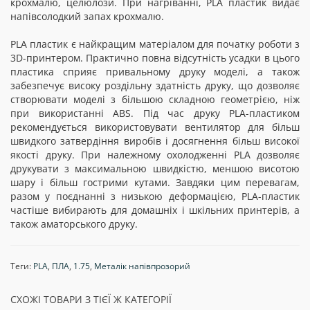
крохмалю, целюлози. При нагріванні, PLA пластик видає
напівсолодкий запах крохмалю.
PLA пластик є найкращим матеріалом для початку роботи з
3D-принтером. Практично повна відсутність усадки в цього
пластика сприяє привальному друку моделі, а також
забезпечує високу роздільну здатність друку, що дозволяє
створювати моделі з більшою складною геометрією, ніж
при використанні ABS. Під час друку PLA-пластиком
рекомендується використовувати вентилятор для більш
швидкого затвердіння виробів і досягнення більш високої
якості друку. При належному охолодженні PLA дозволяє
друкувати з максимальною швидкістю, меншою висотою
шару і більш гострими кутами. Завдяки цим перевагам,
разом у поєднанні з низькою деформацією, PLA-пластик
частіше вибирають для домашніх і шкільних принтерів, а
також аматорського друку.
Теги:
PLA
,
ПЛА
,
1.75
,
Металік напівпрозорий
СХОЖІ ТОВАРИ З ТІЄЇ Ж КАТЕГОРІЇ