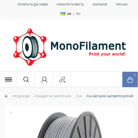
ОПЛАТА ТА ДОСТАВКА
ГАРАНТІЯ ТА ЯКІСТЬ
КОНТАКТИ
ПРО НАС
UA
|
RU
x
0
ПРОДУКЦІЯ
СТАНДАРТНІ МАТЕРІАЛИ
PLA
PLA МЕТАЛІК НАПІВПРОЗОРИЙ
+