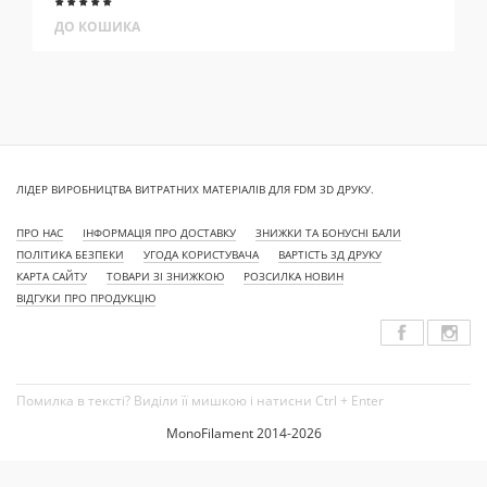
ДО КОШИКА
ЛІДЕР ВИРОБНИЦТВА ВИТРАТНИХ МАТЕРІАЛІВ ДЛЯ FDM 3D ДРУКУ.
ПРО НАС
ІНФОРМАЦІЯ ПРО ДОСТАВКУ
ЗНИЖКИ ТА БОНУСНІ БАЛИ
ПОЛІТИКА БЕЗПЕКИ
УГОДА КОРИСТУВАЧА
ВАРТІСТЬ 3Д ДРУКУ
КАРТА САЙТУ
ТОВАРИ ЗІ ЗНИЖКОЮ
РОЗСИЛКА НОВИН
ВІДГУКИ ПРО ПРОДУКЦІЮ
Помилка в тексті? Виділи її мишкою і натисни Ctrl + Enter
MonoFilament 2014-2026