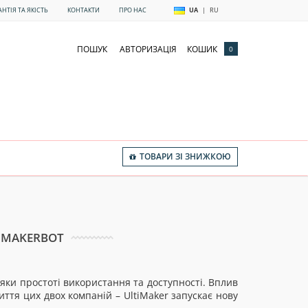
АНТІЯ ТА ЯКІСТЬ
КОНТАКТИ
ПРО НАС
UA
|
RU
ПОШУК
АВТОРИЗАЦІЯ
КОШИК
0
ТОВАРИ ЗІ ЗНИЖКОЮ
А MAKERBOT
яки простоті використання та доступності. Вплив
ття цих двох компаній – UltiMaker запускає нову