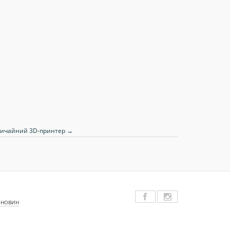
езвичайний 3D-принтер →
 НОВИН