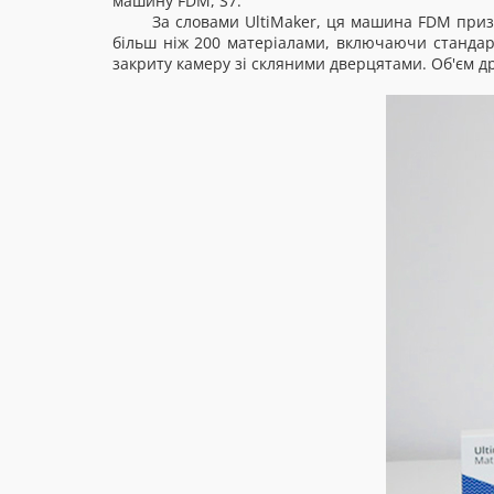
машину FDM, S7.
За словами UltiMaker, ця машина FDM при
більш ніж 200 матеріалами, включаючи стандартн
закриту камеру зі скляними дверцятами. Об'єм дру