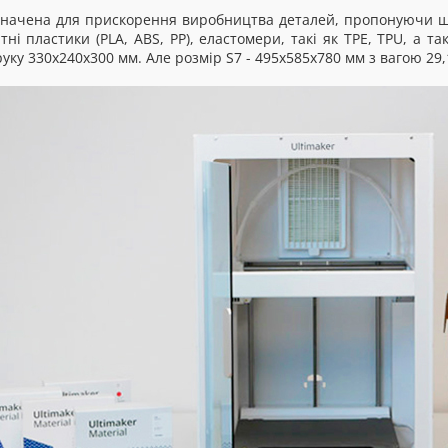
значена для прискорення виробництва деталей, пропонуючи ши
і пластики (PLA, ABS, PP), еластомери, такі як TPE, TPU, а та
ку 330х240х300 мм. Але розмір S7 - 495х585х780 мм з вагою 29,1