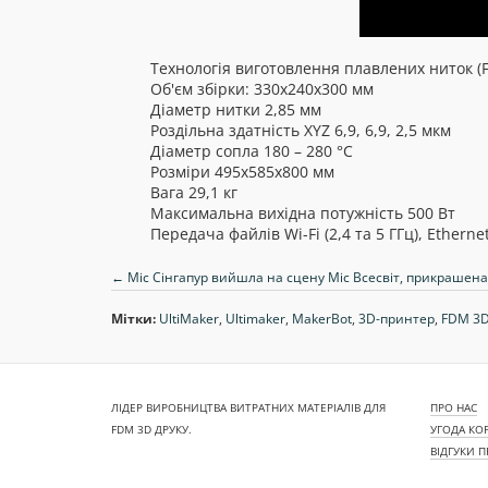
Технологія виготовлення плавлених ниток (F
Об'єм збірки: 330х240х300 мм
Діаметр нитки 2,85 мм
Роздільна здатність XYZ 6,9, 6,9, 2,5 мкм
Діаметр сопла 180 – 280 °C
Розміри 495х585х800 мм
Вага 29,1 кг
Максимальна вихідна потужність 500 Вт
Передача файлів Wi-Fi (2,4 та 5 ГГц), Etherne
← Міс Сінгапур вийшла на сцену Міс Всесвіт, прикрашен
Мітки:
UltiMaker
,
Ultimaker
,
MakerBot
,
3D-принтер
,
FDM 3D
ЛІДЕР ВИРОБНИЦТВА ВИТРАТНИХ МАТЕРІАЛІВ ДЛЯ
ПРО НАС
FDM 3D ДРУКУ.
УГОДА КО
ВІДГУКИ 