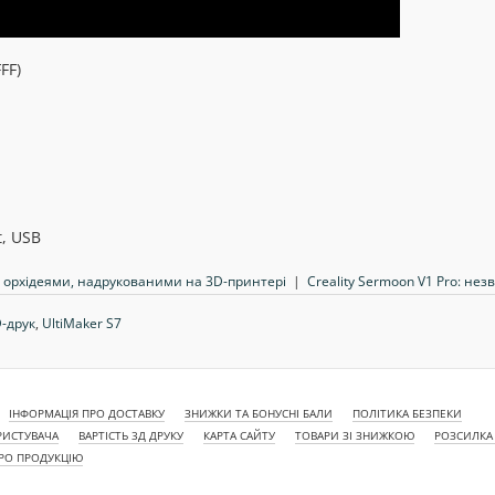
FF)
t, USB
а орхідеями, надрукованими на 3D-принтері
|
Creality Sermoon V1 Pro: н
-друк
,
UltiMaker S7
ІНФОРМАЦІЯ ПРО ДОСТАВКУ
ЗНИЖКИ ТА БОНУСНІ БАЛИ
ПОЛІТИКА БЕЗПЕКИ
РИСТУВАЧА
ВАРТІСТЬ 3Д ДРУКУ
КАРТА САЙТУ
ТОВАРИ ЗІ ЗНИЖКОЮ
РОЗСИЛКА
ПРО ПРОДУКЦІЮ