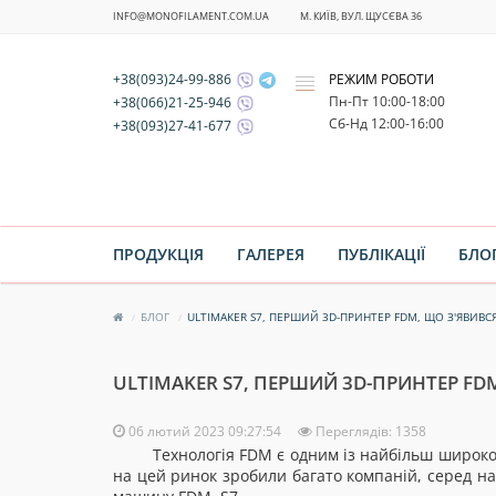
INFO@MONOFILAMENT.COM.UA
М. КИЇВ, ВУЛ. ЩУСЄВА 36
+38(093)24-99-886
РЕЖИМ РОБОТИ
x
Пн-Пт 10:00-18:00
+38(066)21-25-946
Cб-Нд 12:00-16:00
+38(093)27-41-677
ПРОДУКЦІЯ
ГАЛЕРЕЯ
ПУБЛІКАЦІЇ
БЛО
БЛОГ
ULTIMAKER S7, ПЕРШИЙ 3D-ПРИНТЕР FDM, ЩО З'ЯВИВСЯ
ULTIMAKER S7, ПЕРШИЙ 3D-ПРИНТЕР FDM
06 лютий 2023 09:27:54
Переглядів: 1358
Технологія FDM є одним із найбільш широко 
на цей ринок зробили багато компаній, серед на