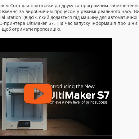
м Cura для підготовки до друку та програмним забезпечення
ереження за виробничим процесом у режимі реального часу. Ви
al Station (відсік, який додається під машину для автоматичної
-принтера UltiMaker S7. Під час запуску інформація про ціни 
r, щоб отримати пропозицію.