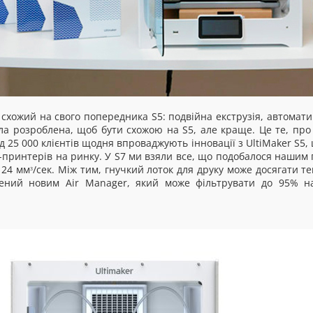
схожий на свого попередника S5: подвійна екструзія, автомат
ула розроблена, щоб бути схожою на S5, але краще. Це те, про
д 25 000 клієнтів щодня впроваджують інновації з UltiMaker S
-принтерів на ринку. У S7 ми взяли все, що подобалося нашим 
 24 мм
/сек. Між тим, гнучкий лоток для друку може досягати те
3
щений новим Air Manager, який може фільтрувати до 95% на