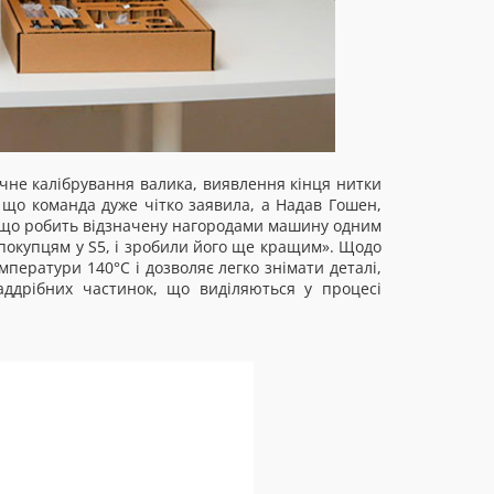
ичне калібрування валика, виявлення кінця нитки
 що команда дуже чітко заявила, а Надав Гошен,
5, що робить відзначену нагородами машину одним
покупцям у S5, і зробили його ще кращим». Щодо
мператури 140°C і дозволяє легко знімати деталі,
ддрібних частинок, що виділяються у процесі