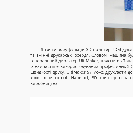
З точки зору функцій 3D-принтер FDM дуже 
та змінні друкарські осердя. Словом, машина б
генеральний директор UltiMaker, пояснив: «Пона
із найчастіше використовуваних професійних 3D
швидкості друку, UltiMaker S7 може друкувати до
коли вони готові. Нарешті, 3D-принтер осна
виробництва.