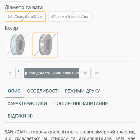
Діаметр та вага
Ø1,75мм Вага:0,5кг
Ø1,75мм Вага:0,75кг
Колір
+
ПОВІДОМИТИ, КОЛИ З'ЯВИТЬСЯ
-
ОСОБЛИВОСТІ
РЕЖИМИ ДРУКУ
ОПИС
ХАРАКТЕРИСТИКИ
ПОШИРЕННІ ЗАПИТАННЯ
ВІДГУКИ (4)
SAN (САН) стирол-акрилонітрил є співполімерний пластик,
що складається зі стиролу та акрилонітрилу. SAN має