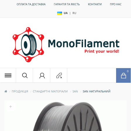
ОПЛАТА ТА ДОСТАВКА
ГАРАНТІЯ ТА ЯКІСТЬ
КОНТАКТИ
ПРО НАС
UA
|
RU
x
0
ПРОДУКЦІЯ
СТАНДАРТНІ МАТЕРІАЛИ
SAN
SAN НАТУРАЛЬНИЙ
+