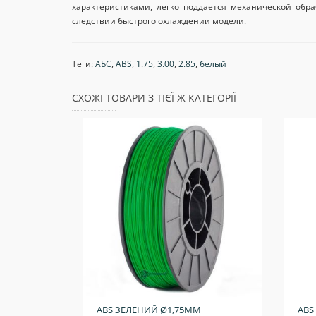
характеристиками, легко поддается механической обр
следствии быстрого охлаждении модели.
Теги:
АБС
,
ABS
,
1.75
,
3.00
,
2.85
,
белый
СХОЖІ ТОВАРИ З ТІЄЇ Ж КАТЕГОРІЇ
ABS ЗЕЛЕНИЙ Ø1,75ММ
ABS