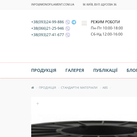
INFO@MONOFILAMENT.COM.UA
М. КИЇВ, ВУЛ. ЩУСЄВА 36
+38(093)24-99-886
РЕЖИМ РОБОТИ
x
Пн-Пт 10:00-18:00
+38(066)21-25-946
Cб-Нд 12:00-16:00
+38(093)27-41-677
ПРОДУКЦІЯ
ГАЛЕРЕЯ
ПУБЛІКАЦІЇ
БЛО
ПРОДУКЦІЯ
СТАНДАРТНІ МАТЕРІАЛИ
ABS
+