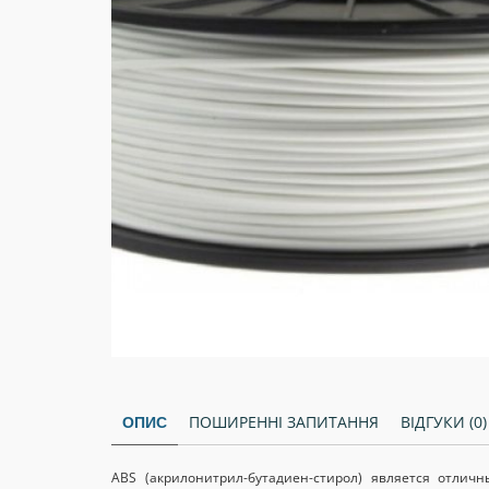
ПОШИРЕННІ ЗАПИТАННЯ
ВІДГУКИ (0)
ОПИС
ABS
(
акрилонитрил-
бутадиен-
стирол
) является отлич