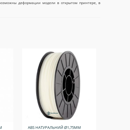
 возможны деформации модели в открытом принтере, в
М
ABS НАТУРАЛЬНИЙ Ø1,75ММ
ABS САЛА