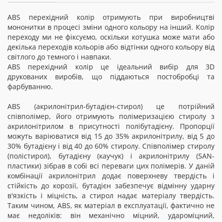
ABS перехідний колір отримують при виробництві
мононитки в процесі зміни одного кольору на інший. Колір
переходу ми не фіксуємо, оскільки котушка може мати або
декілька переходів кольорів або відтінки одного кольору від
світлого до темного і навпаки.
ABS перехідний колір це ідеальний вибір для 3D
друкованих виробів, що піддаються постобробці та
фарбуванню.
ABS (акрилонітрил-бутадієн-стирол) це потрійний
співполімер, його отримують полімеризацією стиролу з
акрилонітрилом в присутності полібутадієну. Пропорції
можуть варіюватися від 15 до 35% акрилонітрилу, від 5 до
30% бутадієну і від 40 до 60% стиролу. Співполімер стиролу
(полістирол), бутадієну (каучук) і акрилонітрилу (SAN-
пластики) зібрав в собі всі переваги цих полімерів. У даній
комбінації акрилонітрил додає поверхневу твердість і
стійкість до корозії, бутадієн забезпечує відмінну ударну
в'язкість і міцність, а стирол надає матеріалу твердість.
Таким чином, ABS, як матеріал в експлуатації, фактично не
має недоліків: він механічно міцний, удароміцний,