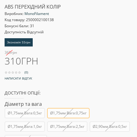
ABS ПЕРЕХІДНИЙ КОЛІР
Виробник:
MonoFilament
Код товару:
2500002100138
Бонусні бали: 31
Доступність Відсутній
Экономія 55грн
365грн
310ГРН
(0)
НАПИСАТИ ВІДГУК
ДОСТУПНІ ОПЦІЇ:
Діаметр та вага
Ø1,75мм Вага:0,5кг
Ø1,75мм Вага:0,75кг
Ø1,75мм Вага:1,0кг
Ø1,75мм Вага:2,5кг
Ø2,90мм Вага:0,5кг