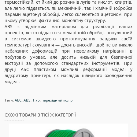
термостійкий, стійкий до розчинів лугів та кислот, спиртів,
але легко піддається, як механічній, так і хімічній (обробка
парами ацетону) обробці, легко склеюється ацетоном, при
цьому утворює, фактично, монолітну структуру.
ABS є відмінним матеріалом для реалізації ваших
проектів, легко піддається механічній обробці, популярний
в системах швидкого прототипування завдяки своїй
температурі склування — досить високій, щоб не виникало
небажаних деформацій при невеликому нагріванні в
побутових умовах, але досить низькій для безпечної
екструзії за допомогою стандартних інструментів. При
друці АБС пластиком можливі деформації моделі у
відкритому принтері, як наслідок швидкого охолодження
моделі.
Теги:
АБС
,
ABS
,
1.75
,
перехідний колір
СХОЖІ ТОВАРИ З ТІЄЇ Ж КАТЕГОРІЇ