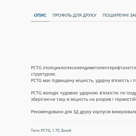
ПРОФІЛЬ ДЛЯ ДРУКУ
ПОШИРЕННІ ЗА
ОПИС
PCTG (поліциклогексилендиметилентерефталатглік
структурою.
PCTG має підвищену міцність, ударну в'язкість і 
PCTG володіє чудовою ударною в'язкістю по Ізод
зберігаючи таку ж міцність на розрив і термостій
Рекомендовано для 3Д друку корпусів вимірюваль
Теги:
PCTG
,
1.75
,
Білий