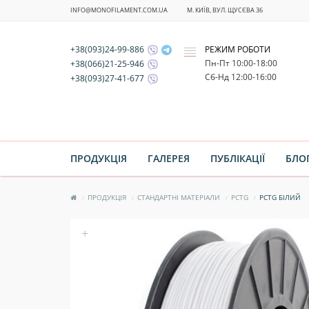
INFO@MONOFILAMENT.COM.UA
М. КИЇВ, ВУЛ. ЩУСЄВА 36
+38(093)24-99-886
РЕЖИМ РОБОТИ
x
Пн-Пт 10:00-18:00
+38(066)21-25-946
Cб-Нд 12:00-16:00
+38(093)27-41-677
ПРОДУКЦІЯ
ГАЛЕРЕЯ
ПУБЛІКАЦІЇ
БЛО
ПРОДУКЦІЯ
СТАНДАРТНІ МАТЕРІАЛИ
PCTG
PCTG БІЛИЙ
+