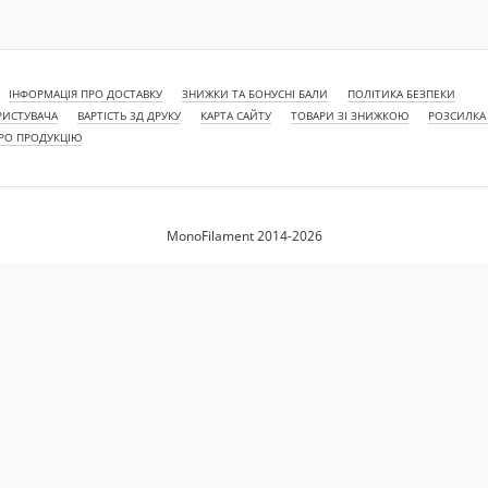
ІНФОРМАЦІЯ ПРО ДОСТАВКУ
ЗНИЖКИ ТА БОНУСНІ БАЛИ
ПОЛІТИКА БЕЗПЕКИ
РИСТУВАЧА
ВАРТІСТЬ 3Д ДРУКУ
КАРТА САЙТУ
ТОВАРИ ЗІ ЗНИЖКОЮ
РОЗСИЛКА
ПРО ПРОДУКЦІЮ
MonoFilament 2014-2026