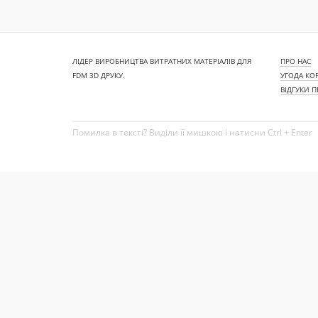
ЛІДЕР ВИРОБНИЦТВА ВИТРАТНИХ МАТЕРІАЛІВ ДЛЯ
ПРО НАС
FDM 3D ДРУКУ.
УГОДА КО
ВІДГУКИ 
Помилка в тексті? Виділи її мишкою і натисни Ctrl + Enter