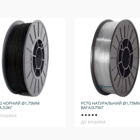
G ЧОРНИЙ Ø1,75ММ
PCTG НАТУРАЛЬНИЙ Ø1,75М
А:3,0КГ
ВАГА:0,75КГ
 КОШИКА
ДО КОШИКА