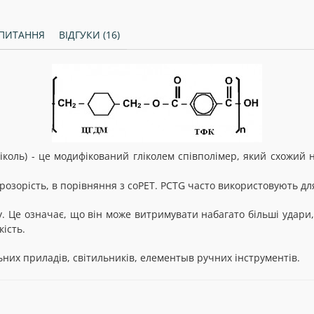
ПИТАННЯ
ВІДГУКИ (16)
оль) - це модифікований гліколем співполімер, який схожий н
прозорість, в порівняння з
coPET
. PCTG часто використовують дл
у. Це означає, що він може витримувати набагато більші удари,
кість.
них приладів, світильників, елементыв ручних інструментів.