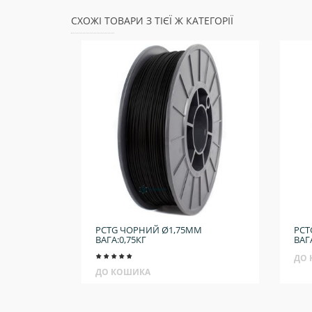
СХОЖІ ТОВАРИ З ТІЄЇ Ж КАТЕГОРІЇ
PCTG ЧОРНИЙ Ø1,75ММ
PCT
ВАГА:0,75КГ
ВАГ
ДО
ДО КОШИКА