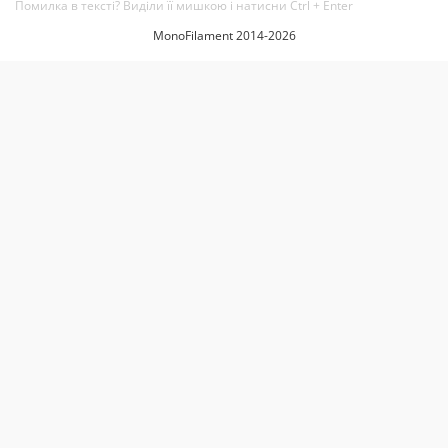
Помилка в тексті? Виділи її мишкою і натисни Ctrl + Enter
MonoFilament 2014-2026