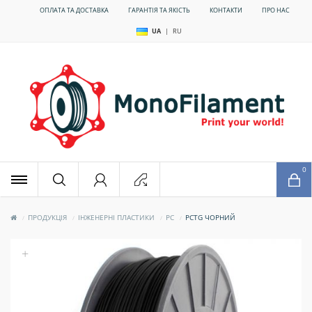
ОПЛАТА ТА ДОСТАВКА
ГАРАНТІЯ ТА ЯКІСТЬ
КОНТАКТИ
ПРО НАС
UA
|
RU
x
0
ПРОДУКЦІЯ
ІНЖЕНЕРНІ ПЛАСТИКИ
PC
PCTG ЧОРНИЙ
+