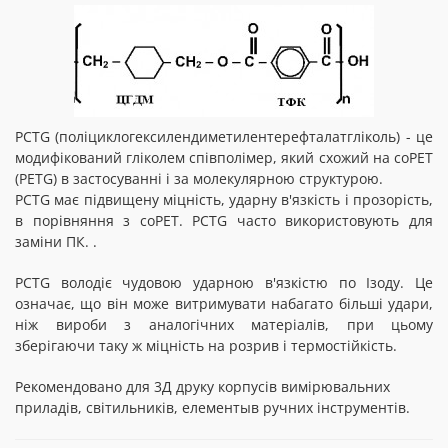
PCTG (поліциклогексилендиметилентерефталатгліколь) - це
модифікований гліколем співполімер, який схожий на coPET
(PETG) в застосуванні і за молекулярною структурою.
PCTG має підвищену міцність, ударну в'язкість і прозорість,
в порівняння з
coPET
. PCTG часто використовують для
заміни ПК.
.
PCTG володіє чудовою ударною в'язкістю по Ізоду. Це
означає, що він може витримувати набагато більші удари,
ніж вироби з аналогічних матеріалів, при цьому
зберігаючи таку ж міцність на розрив і термостійкість.
Рекомендовано для 3Д друку корпусів вимірювальних
приладів, світильників, елементыв ручних інструментів.