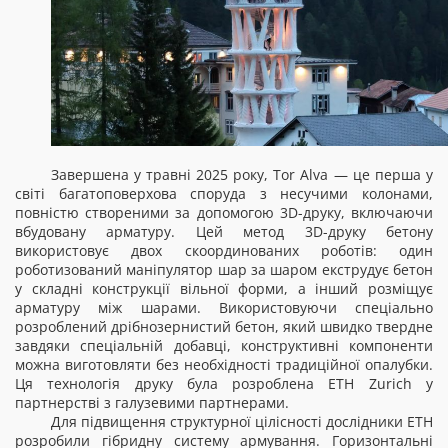
Завершена у травні 2025 року, Tor Alva — це перша у
світі багатоповерхова споруда з несучими колонами,
повністю створеними за допомогою 3D-друку, включаючи
вбудовану арматуру. Цей метод 3D-друку бетону
використовує двох скоординованих роботів: один
роботизований маніпулятор шар за шаром екструдує бетон
у складні конструкції вільної форми, а інший розміщує
арматуру між шарами. Використовуючи спеціально
розроблений дрібнозернистий бетон, який швидко твердне
завдяки спеціальній добавці, конструктивні компоненти
можна виготовляти без необхідності традиційної опалубки.
Ця технологія друку була розроблена ETH Zurich у
партнерстві з галузевими партнерами.
Для підвищення структурної цілісності дослідники ETH
розробили гібридну систему армування. Горизонтальні