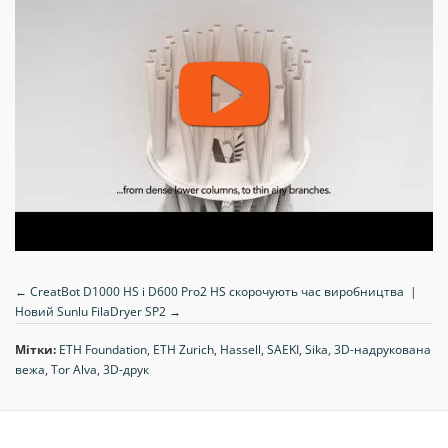
← CreatBot D1000 HS і D600 Pro2 HS скорочують час виробництва
|
Новий Sunlu FilaDryer SP2 →
Мітки:
ETH Foundation
,
ETH Zurich
,
Hassell
,
SAEKI
,
Sika
,
3D-надрукована
вежа
,
Tor Alva
,
3D-друк