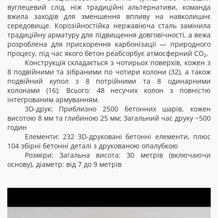
вуглецевий слід, ніж традиційні альтернативи, команда
вжила заходів для зменшення впливу на навколишнє
середовище. Корозійностійка нержавіюча сталь замінила
традиційну арматуру для підвищення довговічності, а вежа
розроблена для прискорення карбонізації — природного
процесу, під час якого бетон реабсорбує атмосферний CO
₂
.
Конструкція складається з чотирьох поверхів, кожен з
8 подвійними та зібраними по чотири колони (32), а також
подвійний купол з 8 потрійними та 8 одинарними
колонами (16); Всього: 48 несучих колон з повністю
інтегрованим армуванням.
3D-друк: Приблизно 2500 бетонних шарів, кожен
висотою 8 мм та глибиною 25 мм; Загальний час друку ~500
годин
Елементи: 232 3D-друковані бетонні елементи, плюс
104 збірні бетонні деталі з друкованою опалубкою
Розміри: Загальна висота: 30 метрів (включаючи
основу), діаметр: від 7 до 9 метрів