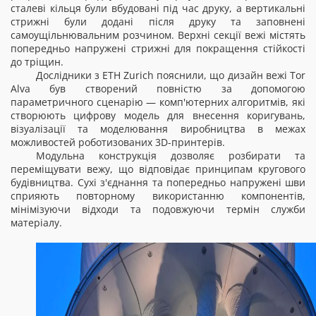
сталеві кільця були вбудовані під час друку, а вертикальні
стрижні були додані після друку та заповнені
самоущільнювальним розчином. Верхні секції вежі містять
попередньо напружені стрижні для покращення стійкості
до тріщин.
Дослідники з ETH Zurich пояснили, що дизайн вежі Tor
Alva був створений повністю за допомогою
параметричного сценарію — комп'ютерних алгоритмів, які
створюють цифрову модель для внесення коригувань,
візуалізації та моделювання виробництва в межах
можливостей роботизованих 3D-принтерів.
Модульна конструкція дозволяє розбирати та
переміщувати вежу, що відповідає принципам кругового
будівництва. Сухі з'єднання та попередньо напружені шви
сприяють повторному використанню компонентів,
мінімізуючи відходи та подовжуючи термін служби
матеріалу.