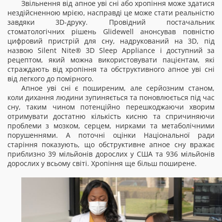
Звільнення від апное уві сні або хропіння може здатися
нездійсненною мрією, насправді це може стати реальністю
завдяки 3D-друку. Провідний постачальник
стоматологічних рішень Glidewell анонсував повністю
цифровий пристрій для сну, надрукований на 3D, під
назвою Silent Nite® 3D Sleep Appliance і доступний за
рецептом, який можна використовувати пацієнтам, які
страждають від хропіння та обструктивного апное уві сні
від легкого до помірного.
Апное уві сні є поширеним, але серйозним станом,
коли дихання людини зупиняється та поновлюється під час
сну, таким чином потенційно перешкоджаючи хворим
отримувати достатню кількість кисню та спричиняючи
проблеми з мозком, серцем, нирками та метаболічними
порушеннями. А поточні оцінки Національної ради
старіння показують, що обструктивне апное сну вражає
приблизно 39 мільйонів дорослих у США та 936 мільйонів
дорослих у всьому світі. Хропіння ще більш поширене.