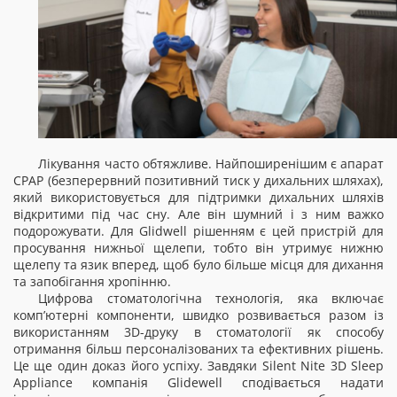
Лікування часто обтяжливе. Найпоширенішим є апарат
CPAP (безперервний позитивний тиск у дихальних шляхах),
який використовується для підтримки дихальних шляхів
відкритими під час сну. Але він шумний і з ним важко
подорожувати. Для Glidwell рішенням є цей пристрій для
просування нижньої щелепи, тобто він утримує нижню
щелепу та язик вперед, щоб було більше місця для дихання
та запобігання хропінню.
Цифрова стоматологічна технологія, яка включає
комп’ютерні компоненти, швидко розвивається разом із
використанням 3D-друку в стоматології як способу
отримання більш персоналізованих та ефективних рішень.
Це ще один доказ його успіху. Завдяки Silent Nite 3D Sleep
Appliance компанія Glidewell сподівається надати