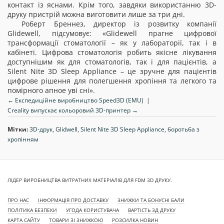
контакт із яснами. Крім того, завдяки використанню 3D-
друку пристрій можна виготовити лише за три дні.
Роберт Бреннез, директор із розвитку компанії
Glidewell, підсумовує: «Glidewell прагне цифрової
трансформації стоматології – як у лабораторії, так і в
кабінеті. Цифрова стоматологія робить якісне лікування
доступнішим як для стоматологів, так і для пацієнтів, а
Silent Nite 3D Sleep Appliance – це зручне для пацієнтів
цифрове рішення для полегшення хропіння та легкого та
помірного апное уві сні».
← Експедиційне виробництво Speed3D (EMU)
|
Creality випускає кольоровий 3D-принтер →
Мітки:
3D-друк
,
Glidwell
,
Silent Nite 3D Sleep Appliance
,
боротьба з
хропінням
ЛІДЕР ВИРОБНИЦТВА ВИТРАТНИХ МАТЕРІАЛІВ ДЛЯ FDM 3D ДРУКУ.
ПРО НАС
ІНФОРМАЦІЯ ПРО ДОСТАВКУ
ЗНИЖКИ ТА БОНУСНІ БАЛИ
ПОЛІТИКА БЕЗПЕКИ
УГОДА КОРИСТУВАЧА
ВАРТІСТЬ 3Д ДРУКУ
КАРТА САЙТУ
ТОВАРИ ЗІ ЗНИЖКОЮ
РОЗСИЛКА НОВИН