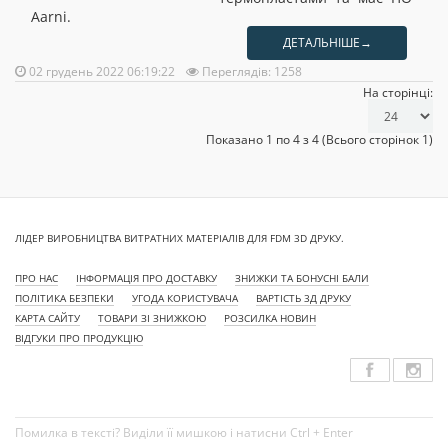
Aarni.
ДЕТАЛЬНІШЕ→
02 грудень 2022 06:19:22
Переглядів: 1258
На сторінці:
Показано 1 по 4 з 4 (Всього сторінок 1)
ЛІДЕР ВИРОБНИЦТВА ВИТРАТНИХ МАТЕРІАЛІВ ДЛЯ FDM 3D ДРУКУ.
ПРО НАС
ІНФОРМАЦІЯ ПРО ДОСТАВКУ
ЗНИЖКИ ТА БОНУСНІ БАЛИ
ПОЛІТИКА БЕЗПЕКИ
УГОДА КОРИСТУВАЧА
ВАРТІСТЬ 3Д ДРУКУ
КАРТА САЙТУ
ТОВАРИ ЗІ ЗНИЖКОЮ
РОЗСИЛКА НОВИН
ВІДГУКИ ПРО ПРОДУКЦІЮ
Помилка в тексті? Виділи її мишкою і натисни Ctrl + Enter