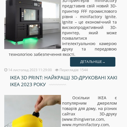
3D-принтерів miniFactory
представив свій новий 3D-
принтер FFF промислового
рівня - miniFactory Ignite.
Ignite – це економічний та
високопродуктивний 3D-
принтер, який може
похвалитися
інтелектуальною камерою
друку та передовою
технологією забезпечення якості.
ДЕТАЛЬНІШЕ→
14 листопад 2023 11:29:00
Переглядів: 1544
IKEA 3D PRINT: НАЙКРАЩІ 3D-ДРУКОВАНІ ХАКІ
IKEA 2023 РОКУ
Оскільки IKEA є
популярним джерелом
товарів для дому, на різних
сайтах 3D-друку
(www.thingiverse.com,
www.myminifactory.com,