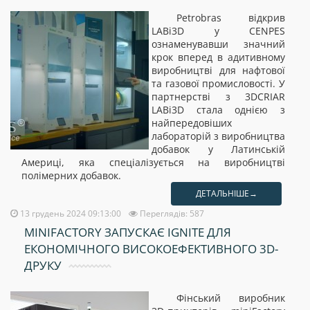
Petrobras відкрив
LABi3D у CENPES
ознаменувавши значний
крок вперед в адитивному
виробництві для нафтової
та газової промисловості. У
партнерстві з 3DCRIAR
LABi3D стала однією з
найпередовіших
лабораторій з виробництва
добавок у Латинській
Америці, яка спеціалізується на виробництві
полімерних добавок.
ДЕТАЛЬНІШЕ→
13 грудень 2024 09:13:00
Переглядів: 587
MINIFACTORY ЗАПУСКАЄ IGNITE ДЛЯ
ЕКОНОМІЧНОГО ВИСОКОЕФЕКТИВНОГО 3D-
ДРУКУ
Фінський виробник