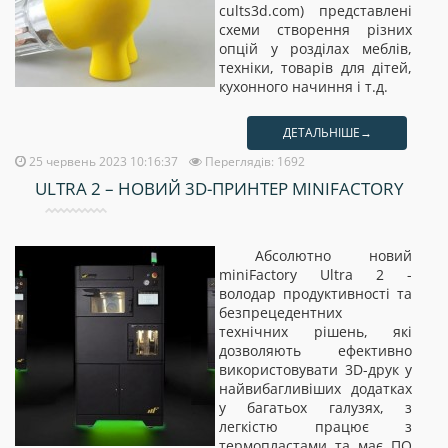
cults3d.com) представлені
схеми створення різних
опцій у розділах меблів,
техніки, товарів для дітей,
кухонного начиння і т.д.
ДЕТАЛЬНІШЕ→
25 червень 2023 10:16:37
Переглядів: 1692
ULTRA 2 – НОВИЙ 3D-ПРИНТЕР MINIFACTORY
Абсолютно новий
miniFactory Ultra 2 -
володар продуктивності та
безпрецедентних
технічних рішень, які
дозволяють ефективно
використовувати 3D-друк у
найвибагливіших додатках
у багатьох галузях, з
легкістю працює з
термопластами та має ПО