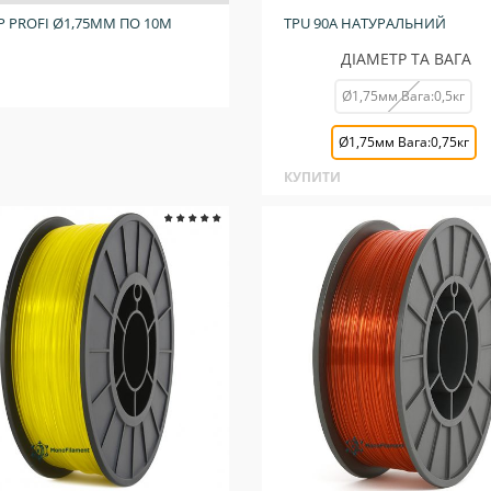
Р PROFI Ø1,75ММ ПО 10М
TPU 90A НАТУРАЛЬНИЙ
ДІАМЕТР ТА ВАГА
Ø1,75мм Вага:0,5кг
Ø1,75мм Вага:0,75кг
КУПИТИ