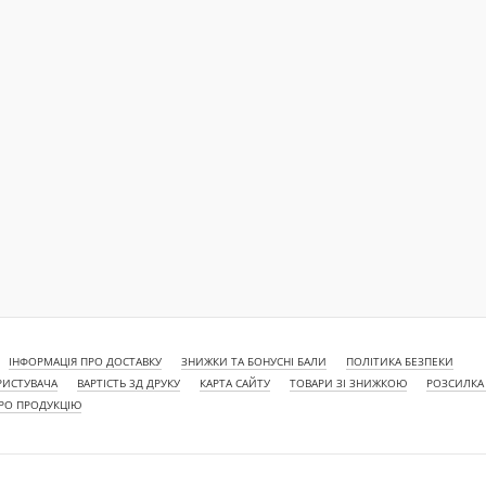
ІНФОРМАЦІЯ ПРО ДОСТАВКУ
ЗНИЖКИ ТА БОНУСНІ БАЛИ
ПОЛІТИКА БЕЗПЕКИ
РИСТУВАЧА
ВАРТІСТЬ 3Д ДРУКУ
КАРТА САЙТУ
ТОВАРИ ЗІ ЗНИЖКОЮ
РОЗСИЛКА
ПРО ПРОДУКЦІЮ