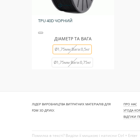
TPU 40D ЧОРНИЙ
ДІАМЕТР ТА ВАГА
Ø1,75мм Вага:0,5кг
Ø1,75мм Вага:0,75кг
ЛІДЕР ВИРОБНИЦТВА ВИТРАТНИХ МАТЕРІАЛІВ ДЛЯ
ПРО НАС
FDM 3D ДРУКУ.
УГОДА КО
ВІДГУКИ 
Помилка в тексті? Виділи її мишкою і натисни Ctrl + Enter