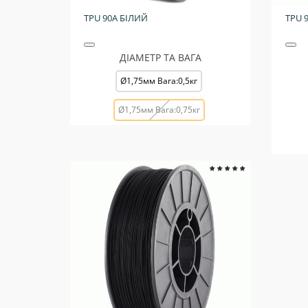
TPU 90A БІЛИЙ
TPU 
ДІАМЕТР ТА ВАГА
Ø1,75мм Вага:0,5кг
Ø1,75мм Вага:0,75кг