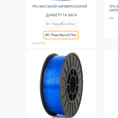
TPU 90A СИНІЙ НАПІВПРОЗОРИЙ
TPU 
НАП
ДІАМЕТР ТА ВАГА
Ø1,75мм Вага:0,5кг
Ø1,75мм Вага:0,75кг
КУПИТИ