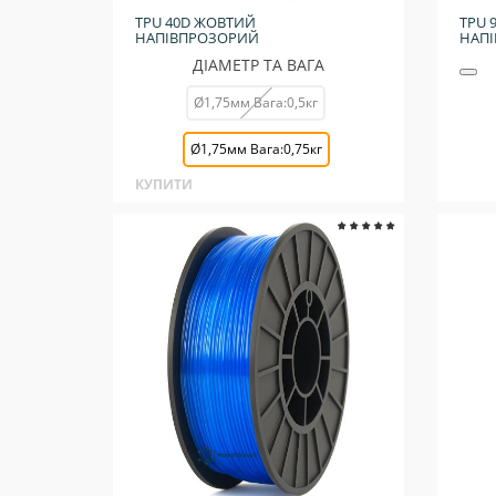
TPU 40D ЖОВТИЙ
TPU 
НАПІВПРОЗОРИЙ
НАП
ДІАМЕТР ТА ВАГА
Ø1,75мм Вага:0,5кг
Ø1,75мм Вага:0,75кг
КУПИТИ