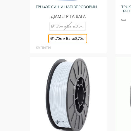
TPU 40D СИНІЙ НАПІВПРОЗОРИЙ
TPU 
НАП
ДІАМЕТР ТА ВАГА
Ø1,75мм Вага:0,5кг
Ø1,75мм Вага:0,75кг
КУПИТИ