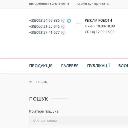
INFO@MONOFILAMENT.COM.UA
М. КИЇВ, ВУЛ. ЩУСЄВА 36
+38(093)24-99-886
РЕЖИМ РОБОТИ
x
Пн-Пт 10:00-18:00
+38(066)21-25-946
Cб-Нд 12:00-16:00
+38(093)27-41-677
ПРОДУКЦІЯ
ГАЛЕРЕЯ
ПУБЛІКАЦІЇ
БЛО
ПОШУК
ПОШУК
Критерії пошука