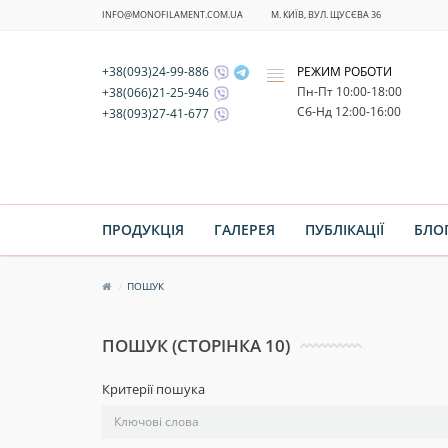
INFO@MONOFILAMENT.COM.UA
М. КИЇВ, ВУЛ. ЩУСЄВА 36
+38(093)24-99-886
РЕЖИМ РОБОТИ
x
Пн-Пт 10:00-18:00
+38(066)21-25-946
Cб-Нд 12:00-16:00
+38(093)27-41-677
ПРОДУКЦІЯ
ГАЛЕРЕЯ
ПУБЛІКАЦІЇ
БЛО
ПОШУК
ПОШУК (СТОРІНКА 10)
Критерії пошука