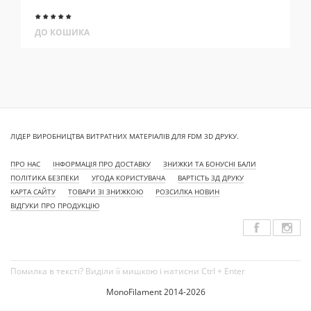
ДО КОШИКА
ЛІДЕР ВИРОБНИЦТВА ВИТРАТНИХ МАТЕРІАЛІВ ДЛЯ FDM 3D ДРУКУ.
ПРО НАС
ІНФОРМАЦІЯ ПРО ДОСТАВКУ
ЗНИЖКИ ТА БОНУСНІ БАЛИ
ПОЛІТИКА БЕЗПЕКИ
УГОДА КОРИСТУВАЧА
ВАРТІСТЬ 3Д ДРУКУ
КАРТА САЙТУ
ТОВАРИ ЗІ ЗНИЖКОЮ
РОЗСИЛКА НОВИН
ВІДГУКИ ПРО ПРОДУКЦІЮ
Помилка в тексті? Виділи її мишкою і натисни Ctrl + Enter
MonoFilament 2014-2026