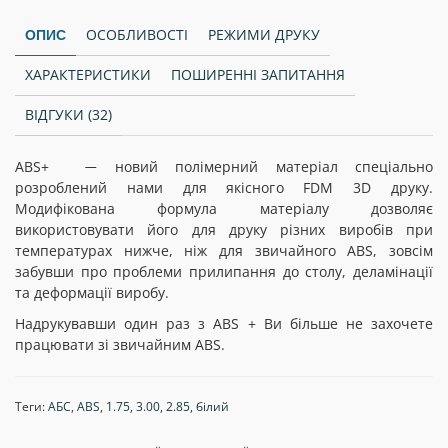
ОСОБЛИВОСТІ
РЕЖИМИ ДРУКУ
ОПИС
ХАРАКТЕРИСТИКИ
ПОШИРЕННІ ЗАПИТАННЯ
ВІДГУКИ (32)
ABS+
новий полімерний матеріал спеціально
—
розроблений нами для якісного FDM 3D друку.
Модифікована формула матеріалу дозволяє
використовувати його для друку різних виробів при
температурах нижче, ніж для звичайного ABS, зовсім
забувши про проблеми прилипання до столу, деламінації
та деформації виробу.
Надрукувавши один раз з АBS + Ви більше не захочете
працювати зі звичайним АBS.
Теги:
АБС
,
ABS
,
1.75
,
3.00
,
2.85
,
білий