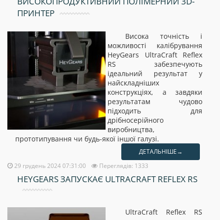
ВИСОКОПРОДУКТИВНИЙ ПОЛІМЕРНИЙ 3D-
ПРИНТЕР
Висока точність і
можливості калібрування
HeyGears UltraCraft Reflex
RS забезпечують
ідеальний результат у
найскладніших
конструкціях, а завдяки
результатам чудово
підходить для
дрібносерійного
виробництва,
прототипування чи будь-якої іншої галузі.
ДЕТАЛЬНІШЕ→
29 грудень 2024 07:31:00
Переглядів: 1333
HEYGEARS ЗАПУСКАЄ ULTRACRAFT REFLEX RS
UltraCraft Reflex RS