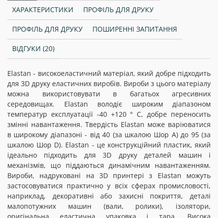
ХАРАКТЕРИСТИКИ
ПРОФІЛЬ ДЛЯ ДРУКУ
ПРОФІЛЬ ДЛЯ ДРУКУ
ПОШИРЕННІ ЗАПИТАННЯ
ВІДГУКИ (20)
Elastan - високоеластичний матеріал, який добре підходить
для 3D друку еластичних виробів. Вироби з цього матеріалу
можна використовувати в багатьох агресивних
середовищах. Elastan володіє широким діапазоном
температур експлуатації -40 +120 ° С, добре переносить
змінні навантаження. Твердість Elastan може варіюватися
в широкому діапазоні - від 40 (за шкалою Шор А) до 95 (за
шкалою Шор D). Elastan - це конструкційний пластик, який
ідеально підходить для 3D друку деталей машин і
механізмів, що піддаються динамічним навантаженням.
Вироби, надруковані на 3D принтері з Elastan можуть
застосовуватися практично у всіх сферах промисловості,
наприклад, декоративні або захисні покриття, деталі
малопотужних машин (вали, ролики), ізолятори,
оригінальна еластична упаковка і тара. Висока