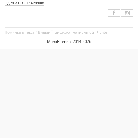
ВІДГУКИ ПРО ПРОДУКЦІЮ
Помилка в тексті? Виділи її мишкою і натисни Ctrl + Enter
MonoFilament 2014-2026